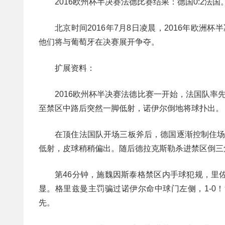
2016欧州杯半决赛法德比赛结果：德国0:2法国
北京时间2016年7月8日凌晨，2016年欧洲
他们将与葡萄牙在决赛展开争夺。
扩展资料：
2016欧州杯半决赛法德比赛一开始，法国队
至禁区中路后突然一脚低射，诺伊尔倒地将球扑出。
在顶住法国队开场三板斧后，德国逐渐控制住场
低射，皮球稍稍偏出。随后德拉克斯勒杀进禁区倒三
第46分钟，施魏因斯泰格禁区内手球犯规，里
显。格里兹曼主罚骗过诺伊尔命中球门左侧，1-0
先。