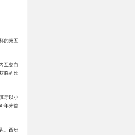
洲杯的第五
钟内互交白
内获胜的比
西班牙以小
0年来首
队。西班