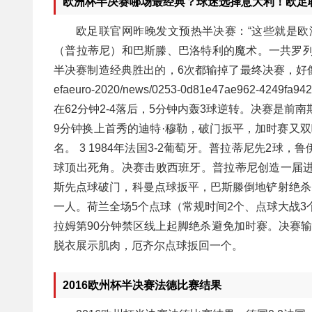
欧洲杯半决赛哪场最经典？球迷选择意大利！欧足
欧足联官网昨晚发文预热半决赛：“这些就是欧
（普拉蒂尼）和巴斯滕、巴洛特利的魔术。一共罗列
半决赛制造经典胜出的，6次都输掉了最终决赛，好像半决赛伟
efaeuro-2020/news/0253-0d81e47ae962-4249fa9
在62分钟2-4落后，5分钟内轰3球逆转。决赛是前南斯
9分钟换上首秀的迪特·穆勒，破门扳平，加时赛又
名。 3 1984年法国3-2葡萄牙。普拉蒂尼先2
球顶出死角。决赛击败西班牙。普拉蒂尼创造一届进9球
斯先点球破门，科曼点球扳平，巴斯滕倒地铲射绝杀。 
一人。荷兰全场5个点球（常规时间2个、点球大战3个）
拉姆第90分钟禁区线上起脚绝杀避免加时赛。决赛输给
脱衣展示肌肉，厄齐尔点球扳回一个。
2016欧州杯半决赛法德比赛结果