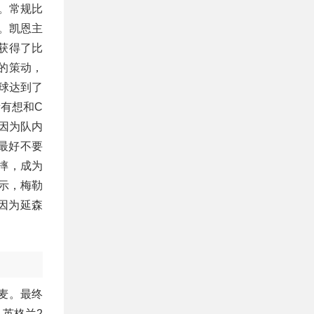
。常规比
。凯恩主
获得了比
的策动，
球达到了
有想和C
因为队内
最好不要
摔，成为
示，梅勒
因为延森
丹麦。最终
英格兰2