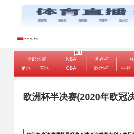
全部比赛
NBA
世界杯
足球
篮球
CBA
欧洲杯
中甲
欧洲杯半决赛(2020年欧冠