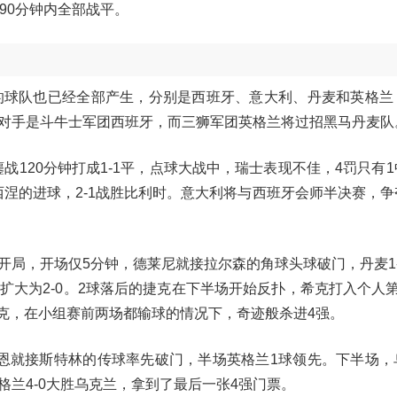
90分钟内全部战平。
的球队也已经全部产生，分别是西班牙、意大利、丹麦和英格兰
对手是斗牛士军团西班牙，而三狮军团英格兰将过招黑马丹麦队
战120分钟打成1-1平，点球大战中，瑞士表现不佳，4罚只有
西涅的进球，2-1战胜比利时。意大利将与西班牙会师半决赛，
开局，开场仅5分钟，德莱尼就接拉尔森的角球头球破门，丹麦1-
大为2-0。2球落后的捷克在下半场开始反扑，希克打入个人第
胜捷克，在小组赛前两场都输球的情况下，奇迹般杀进4强。
恩就接斯特林的传球率先破门，半场英格兰1球领先。下半场，
兰4-0大胜乌克兰，拿到了最后一张4强门票。