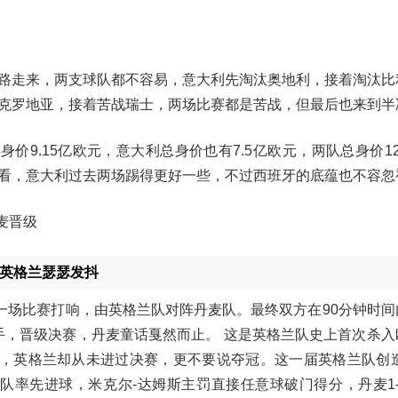
路走来，两支球队都不容易，意大利先淘汰奥地利，接着淘汰比
克罗地亚，接着苦战瑞士，两场比赛都是苦战，但最后也来到半
价9.15亿欧元，意大利总身价也有7.5亿欧元，两队总身价1
看，意大利过去两场踢得更好一些，不过西班牙的底蕴也不容忽
麦晋级
，英格兰瑟瑟发抖
后一场比赛打响，由英格兰队对阵丹麦队。最终双方在90分钟时间
手，晋级决赛，丹麦童话戛然而止。 这是英格兰队史上首次杀入
上，英格兰却从未进过决赛，更不要说夺冠。这一届英格兰队创造
队率先进球，米克尔-达姆斯主罚直接任意球破门得分，丹麦1-