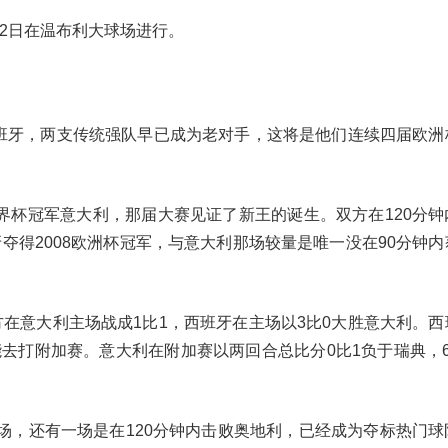
2日在温布利大球场进行。
军西班牙，两支传统强队早已成为老对手，这将是他们连续四届欧
的世界杯冠军意大利，那届大赛见证了新王的诞生。双方在120分
夺得2008欧洲杯冠军，与意大利那场较量是唯一没在90分钟
方在意大利主场战成1比1，西班牙在主场以3比0大胜意大利。
去打附加赛。意大利在附加赛以两回合总比分0比1负于瑞典，6
4场，还有一场是在120分钟内击败奥地利，已经成为夺标热门球