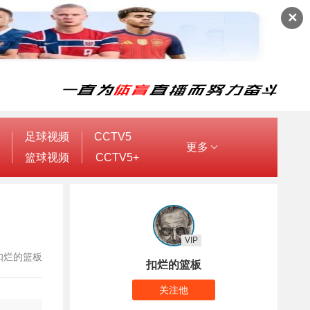
✕
足球视频
CCTV5
更多
篮球视频
CCTV5+
VIP
者：扣烂的篮板
扣烂的篮板
关注他