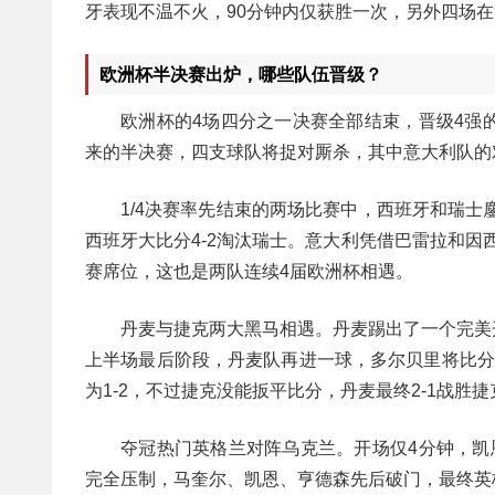
牙表现不温不火，90分钟内仅获胜一次，另外四场在
欧洲杯半决赛出炉，哪些队伍晋级？
欧洲杯的4场四分之一决赛全部结束，晋级4强
来的半决赛，四支球队将捉对厮杀，其中意大利队的
1/4决赛率先结束的两场比赛中，西班牙和瑞士鏖
西班牙大比分4-2淘汰瑞士。意大利凭借巴雷拉和因
赛席位，这也是两队连续4届欧洲杯相遇。
丹麦与捷克两大黑马相遇。丹麦踢出了一个完美
上半场最后阶段，丹麦队再进一球，多尔贝里将比分扩
为1-2，不过捷克没能扳平比分，丹麦最终2-1战
夺冠热门英格兰对阵乌克兰。开场仅4分钟，凯
完全压制，马奎尔、凯恩、亨德森先后破门，最终英格