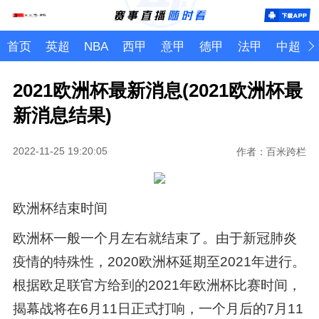
首页
英超
NBA
西甲
意甲
德甲
法甲
中超
2021欧洲杯最新消息(2021欧洲杯最
新消息结果)
2022-11-25 19:20:05
作者：百米跨栏
欧洲杯结束时间
欧洲杯一般一个月左右就结束了。由于新冠肺炎
疫情的特殊性，2020欧洲杯延期至2021年进行。
根据欧足联官方给到的2021年欧洲杯比赛时间，
揭幕战将在6月11日正式打响，一个月后的7月11