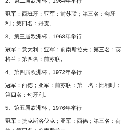
2、第二届欧洲杯，1964年举行
冠军：西班牙；亚军：前苏联；第三名：匈牙
利；第四名：丹麦。
3、第三届欧洲杯，1968年举行
冠军：意大利；亚军：前南斯拉夫；第三名：英
格兰；第四名：前苏联。
4、第四届欧洲杯，1972年举行
冠军：西德；亚军：前苏联；第三名：比利时；
第四名：匈牙利。
5、第五届欧洲杯，1976年举行
冠军：捷克斯洛伐克；亚军：西德；第三名：荷