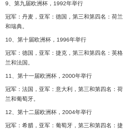
9、第九届欧洲杯，1992年举行
冠军：丹麦，亚军：德国，第三和第四名：荷兰
和瑞典。
10、第十届欧洲杯，1996年举行
冠军：德国，亚军：捷克，第三和第四名：英格
兰和法国。
11、第十一届欧洲杯，2000年举行
冠军：法国，亚军：意大利，第三和第四名：荷
兰和葡萄牙。
12、第十二届欧洲杯，2004年举行
冠军：希腊，亚军：葡萄牙，第三和第四名：捷