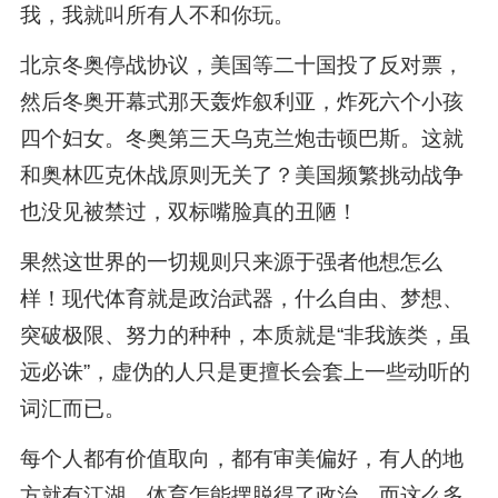
我，我就叫所有人不和你玩。
北京冬奥停战协议，美国等二十国投了反对票，
然后冬奥开幕式那天轰炸叙利亚，炸死六个小孩
四个妇女。冬奥第三天乌克兰炮击顿巴斯。这就
和奥林匹克休战原则无关了？美国频繁挑动战争
也没见被禁过，双标嘴脸真的丑陋！
果然这世界的一切规则只来源于强者他想怎么
样！现代体育就是政治武器，什么自由、梦想、
突破极限、努力的种种，本质就是“非我族类，虽
远必诛”，虚伪的人只是更擅长会套上一些动听的
词汇而已。
每个人都有价值取向，都有审美偏好，有人的地
方就有江湖，体育怎能摆脱得了政治，而这么多