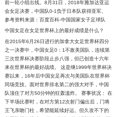
前一轮小组出线。8月31日，2018年雅加达亚运
会女足决赛，中国队0-1负于日本队获得亚军。
参考资料来源：百度百科-中国国家女子足球队
中国女足在女足世界杯上的最好成绩是什么？
在2015年6月26日进行的加拿大女足世界杯四分
之一决赛中，中国女足0：1不敌美国队，连续第
三次世界杯决赛阶段止步八强，但已创造十六年
来在世界杯的最好战绩。 这是继1999年世界杯决
赛以来，16年后中国女足再次与美国队在世界杯
同场竞技。面对世界排名第二的强大对手，中国
队顶住了对方50分钟的狂轰滥炸。 赛事状况： 在
下半场比赛时，在对方第12次射门偏出后，门将
王飞亲吻门柱，希望能延续好运。但久攻不下的