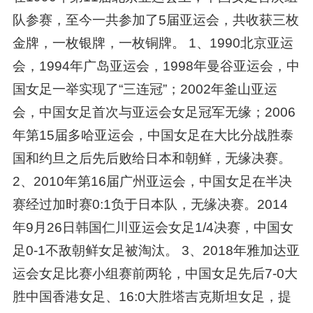
队参赛，至今一共参加了5届亚运会，共收获三枚
金牌，一枚银牌，一枚铜牌。 1、1990北京亚运
会，1994年广岛亚运会，1998年曼谷亚运会，中
国女足一举实现了“三连冠”；2002年釜山亚运
会，中国女足首次与亚运会女足冠军无缘；2006
年第15届多哈亚运会，中国女足在大比分战胜泰
国和约旦之后先后败给日本和朝鲜，无缘决赛。
2、2010年第16届广州亚运会，中国女足在半决
赛经过加时赛0:1负于日本队，无缘决赛。2014
年9月26日韩国仁川亚运会女足1/4决赛，中国女
足0-1不敌朝鲜女足被淘汰。 3、2018年雅加达亚
运会女足比赛小组赛前两轮，中国女足先后7-0大
胜中国香港女足、16:0大胜塔吉克斯坦女足，提