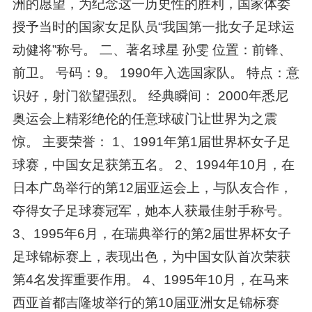
洲的愿望，为纪念这一历史性的胜利，国家体委
授予当时的国家女足队员“我国第一批女子足球运
动健将”称号。 二、著名球星 孙雯 位置：前锋、
前卫。 号码：9。 1990年入选国家队。 特点：意
识好，射门欲望强烈。 经典瞬间： 2000年悉尼
奥运会上精彩绝伦的任意球破门让世界为之震
惊。 主要荣誉： 1、1991年第1届世界杯女子足
球赛，中国女足获第五名。 2、1994年10月，在
日本广岛举行的第12届亚运会上，与队友合作，
夺得女子足球赛冠军，她本人获最佳射手称号。
3、1995年6月，在瑞典举行的第2届世界杯女子
足球锦标赛上，表现出色，为中国女队首次荣获
第4名发挥重要作用。 4、1995年10月，在马来
西亚首都吉隆坡举行的第10届亚洲女足锦标赛