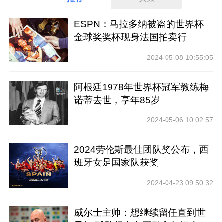
ESPN：马拉多纳被盗的世界杯
金球奖奖杯现身法国拍卖行
2024-05-08 10:55:05
阿根廷1978年世界杯冠军教练梅
诺蒂去世，享年85岁
2024-05-06 10:02:57
2024劳伦斯最佳团队奖公布，西
班牙女足国家队获奖
2024-04-23 09:50:32
威尔士主帅：想继续留任直到世