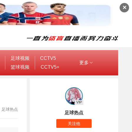
✕
足球视频
CCTV5
更多
篮球视频
CCTV5+
VIP
作者：足球热点
足球热点
关注他