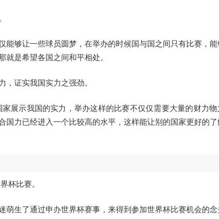
。
仅能够让一些球员圆梦，在举办的时候国与国之间只有比赛，能
那就是希望各国之间和平相处。
力，证实我国实力之强劲。
他国家展示我国的实力，举办这样的比赛不仅仅需要大量的财力物
合国力已经进入一个比较高的水平，这样能让别的国家更好的了
世界杯比赛。
迷萌生了通过申办世界杯赛事，来得到参加世界杯比赛机会的念