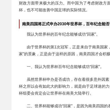
财政方面带来极大的压力。而中国为了考虑财政方
杯，也不可能改善中国足球的实际情况。
南美四国将正式申办2030年世界杯，百年纪念能否
我认为世界杯的百年纪念能够成功“回家”。
由于世界杯的第1次冠军，正是来自于南美国家
家”的景象，正是由于这样的原因，南美四国才会积极
一、我认为世界杯百年纪念能够成功“回家”。
虽然世界杯申办是否成功，存在着很多意外因素
杯之所以会有如此大的影响力，就是由于足球迷的力捧
杯组委会肯定会让世界杯在南美大陆举行。
二、世界杯能够成功“回家”，是因为南美四国的