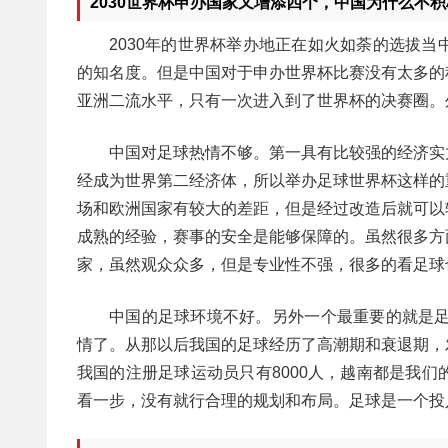
2030世界杯申办国家又增添四个，中国为什么不
2030年的世界杯举办地正在如火如荼的选拔
的知名度。但是中国对于申办世界杯比赛没有太多的
亚洲二流水平，只有一次进入到了世界杯的决赛圈。
中国对足球热情不够。第一具有比较强的经济实
经成为世界第二经济体，所以举办足球世界杯这样的
场和欧洲国家有较大的差距，但是经过改造后就可以
成熟的经验，赛事的安全是能够保障的。虽然很多方
家，虽然观众众多，但是专业性不强，很多的看足球
中国的足球环境不好。另外一个最重要的就是足
情了。从那以后我国的足球经历了高潮期和衰退期，
我国的注册足球运动员只有8000人，越南都是我
看一步，没有就行合理的规划和布局。足球是一个投