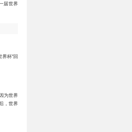
一届世界
界杯“回
因为世界
”后，世界