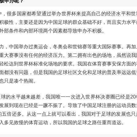
积极申办呢？
当中，很多国家都希望通过举办世界杯来提高自己的经济水平和世
积极性，主要还是因为中国足球的群众基础不好，而且实力水平
外部条件和内部环境两个因素都导致申办不积极。
力，中国举办过奥运会，冬奥会和世锦赛等重大国际赛事。再加
重大赛事没有任何的经济压力。第二拥有出色的场地，虽然说我
轻松达到世界杯标准化场地的要求。我国在体育赛事安保方面的
面都没有问题，但是我国的足球社区文化和足球的普及率远远低
也只是凑个热闹。
球的水平越来越差，我国唯一一次进入世界杯决赛圈已经是20
发展到现在已经是一蹶不振了。导致了中国足球注册的运动员数
们的五倍还多。从这一点上就可以看出，我国对于足球的发展也只
入多见效慢的体育运动，所以我国的足球之路任重而道远。