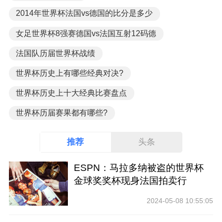
2014年世界杯法国vs德国的比分是多少
女足世界杯8强赛德国vs法国互射12码德
法国队历届世界杯战绩
世界杯历史上有哪些经典对决?
世界杯历史上十大经典比赛盘点
世界杯历届赛果都有哪些?
推荐
头条
ESPN：马拉多纳被盗的世界杯
金球奖奖杯现身法国拍卖行
2024-05-08 10:55:05