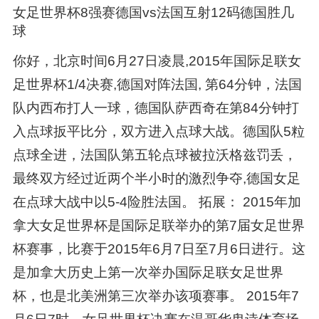
女足世界杯8强赛德国vs法国互射12码德国胜几
球
你好，北京时间6月27日凌晨,2015年国际足联女
足世界杯1/4决赛,德国对阵法国, 第64分钟，法国
队内西布打人一球，德国队萨西奇在第84分钟打
入点球扳平比分，双方进入点球大战。德国队5粒
点球全进，法国队第五轮点球被拉沃格兹罚丢，
最终双方经过近两个半小时的激烈争夺,德国女足
在点球大战中以5-4险胜法国。 拓展： 2015年加
拿大女足世界杯是国际足联举办的第7届女足世界
杯赛事，比赛于2015年6月7日至7月6日进行。这
是加拿大历史上第一次举办国际足联女足世界
杯，也是北美洲第三次举办该项赛事。 2015年7