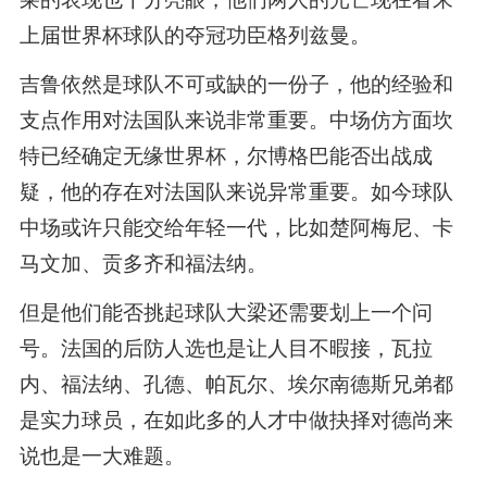
上届世界杯球队的夺冠功臣格列兹曼。
吉鲁依然是球队不可或缺的一份子，他的经验和
支点作用对法国队来说非常重要。中场仿方面坎
特已经确定无缘世界杯，尔博格巴能否出战成
疑，他的存在对法国队来说异常重要。如今球队
中场或许只能交给年轻一代，比如楚阿梅尼、卡
马文加、贡多齐和福法纳。
但是他们能否挑起球队大梁还需要划上一个问
号。法国的后防人选也是让人目不暇接，瓦拉
内、福法纳、孔德、帕瓦尔、埃尔南德斯兄弟都
是实力球员，在如此多的人才中做抉择对德尚来
说也是一大难题。