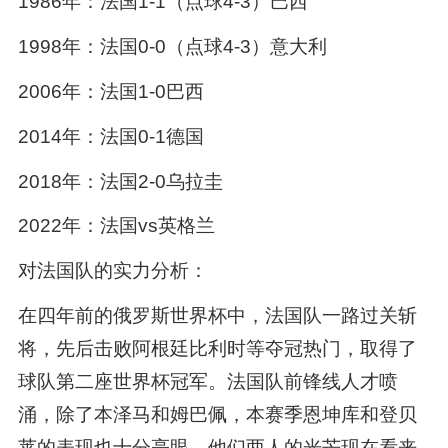
1986年：法国1-1（点球4-3）巴西
1998年：法国0-0（点球4-3）意大利
2006年：法国1-0巴西
2014年：法国0-1德国
2018年：法国2-0乌拉圭
2022年：法国vs英格兰
对法国队的实力分析：
在四年前的俄罗斯世界杯中，法国队一路过关斩
将，先后击败阿根廷比利时等夺冠热门，取得了
球队第二座世界杯冠军。法国队前锋线人才喷
涌，除了本泽马和姆巴佩，本赛季恩坤库和登贝
莱的表现也十分亮眼，他们两人的光芒现在看来