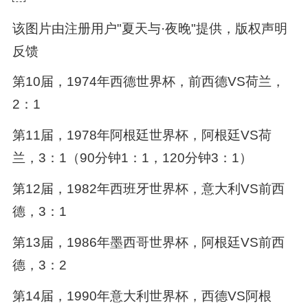
该图片由注册用户"夏天与·夜晚"提供，版权声明
反馈
第10届，1974年西德世界杯，前西德VS荷兰，
2：1
第11届，1978年阿根廷世界杯，阿根廷VS荷
兰，3：1（90分钟1：1，120分钟3：1）
第12届，1982年西班牙世界杯，意大利VS前西
德，3：1
第13届，1986年墨西哥世界杯，阿根廷VS前西
德，3：2
第14届，1990年意大利世界杯，西德VS阿根