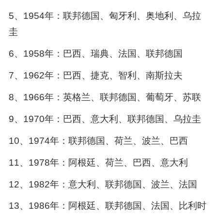
5、1954年：联邦德国、匈牙利、奥地利、乌拉
圭
6、1958年：巴西、瑞典、法国、联邦德国
7、1962年：巴西、捷克、智利、南斯拉夫
8、1966年：英格兰、联邦德国、葡萄牙、苏联
9、1970年：巴西、意大利、联邦德国、乌拉圭
10、1974年：联邦德国、荷兰、波兰、巴西
11、1978年：阿根廷、荷兰、巴西、意大利
12、1982年：意大利、联邦德国、波兰、法国
13、1986年：阿根廷、联邦德国、法国、比利时