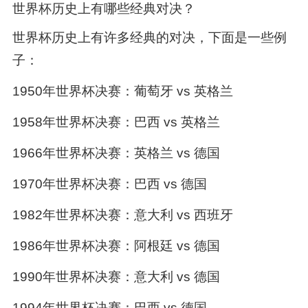
世界杯历史上有哪些经典对决？
世界杯历史上有许多经典的对决，下面是一些例
子：
1950年世界杯决赛：葡萄牙 vs 英格兰
1958年世界杯决赛：巴西 vs 英格兰
1966年世界杯决赛：英格兰 vs 德国
1970年世界杯决赛：巴西 vs 德国
1982年世界杯决赛：意大利 vs 西班牙
1986年世界杯决赛：阿根廷 vs 德国
1990年世界杯决赛：意大利 vs 德国
1994年世界杯决赛：巴西 vs 德国