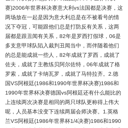
赛)2006年世界杯决赛意大利vs法国都是决赛，这
两场放在一起是因为意大利总是在不被看号的情
况下夺冠，可能跟他们总是打防反有关系，这两
届都是跟丑闻有关系，82年是罗西打假球，06是
多支意甲球队陷入裁判丑闻当中，而伴随着他们
的总是能成就一些人，82年成就了罗西，成就了
佐夫，成就了主教练贝阿尔佐特，06年成就了格
罗索，成就了卡纳瓦罗，成就了马特拉齐。2.德
国VS阿根廷(1986和1990年世界杯决赛)1986和
1990年世界杯决赛德国vs阿根廷还有什么能比的
上连续两次决赛是相同的两只球队更称得上伟大
呢，人员基本没变下连续两届会师决赛。1.英格
兰VS阿根廷(1986年世界杯1/4决赛)1986和1990