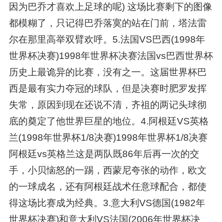
因为巴乔才喜欢上足球的呢) 这场比赛剩下的图像
都模糊了，只记得巴乔落寞的站在门前，塔法雷
尔在那里高举双臂欢呼。5.法国VS巴西(1998年
世界杯决赛)1998年世界杯决赛法国vs巴西世界杯
历史上最诡异的比赛，没有之一。这届世界杯巴
西是最有实力夺冠的球队，但是决赛时肥罗发挥
失常，原因到现在还说不清，齐祖的两记头球彻
底的奠定了他世界巨星的地位。4.阿根廷VS英格
兰(1998年世界杯1/8决赛)1998年世界杯1/8决赛
阿根廷vs英格兰这是两队既86年后再一次的交
手，小贝恼怒的一踢，西蒙尼夸张的动作，欧文
的一球成名，还有阿根廷战术任意球配合，都使
得这场比赛成为经典。3.意大利VS德国(1982年
世界杯决赛)和意大利VS法国(2006年世界杯决