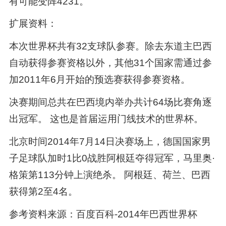
有可能变阵4231。
扩展资料：
本次世界杯共有32支球队参赛。除去东道主巴西
自动获得参赛资格以外，其他31个国家需通过参
加2011年6月开始的预选赛获得参赛资格。
决赛期间总共在巴西境内举办共计64场比赛角逐
出冠军。 这也是首届运用门线技术的世界杯。
北京时间2014年7月14日决赛场上，德国国家男
子足球队加时1比0战胜阿根廷夺得冠军，马里奥·
格策第113分钟上演绝杀。 阿根廷、荷兰、巴西
获得第2至4名。
参考资料来源：百度百科-2014年巴西世界杯