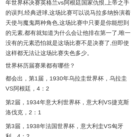
年世界杯决赛英格兰vs阿根廷国家仇恨,上帝之手
的误判,经典进球,这场比赛可以说马拉多纳扮演着
天使与魔鬼两种角色,这场比赛中只要是你能想到
的元素,都有就知道为什么会让他排在第一了,唯一
没有的元素恐怕就是这场比赛不是决赛了,但即使
这样都无法让这场比赛失色多少。
世界杯历届赛果都有哪些？
都会出，第1届，1930年乌拉圭世界杯，乌拉圭
VS阿根廷，4：2
第2届，1934年意大利世界杯，意大利VS捷克斯
洛伐克，2：1
第3届，1938年法国世界杯，意大利圭VS匈牙
利，4：2