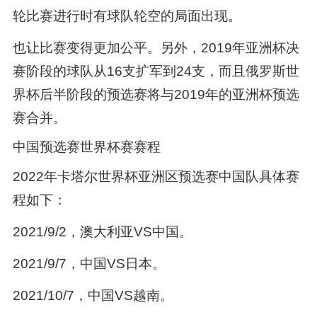
轮比赛进行时有球队轮空的局面出现。
也让比赛变得更加公平。另外，2019年亚洲杯决
赛阶段的球队从16支扩军到24支，而且俄罗斯世
界杯后半阶段的预选赛将与2019年的亚洲杯预选
赛合并。
中国预选赛世界杯赛赛程
2022年卡塔尔世界杯亚洲区预选赛中国队具体赛
程如下：
2021/9/2，澳大利亚VS中国。
2021/9/7，中国VS日本。
2021/10/7，中国VS越南。