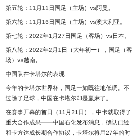
第五轮：11月11日国足（主场）vs阿曼。
第六轮：11月16日国足（主场）vs澳大利亚。
第七轮：2022年1月27日国足（客场）vs日本。
第八轮：2022年2月1日（大年初一），国足（客
场）vs越南。
中国队在卡塔尔的表现
今年的卡塔尔世界杯，国足一如既往地低调。不
过除了足球，中国在卡塔尔却是赢麻了。
在赛事开幕的首日（11月21日），中卡就取得了
重大合作成果——中国石化发布消息，确认已经
和卡方达成长期合作协议，卡塔尔将用27年的时