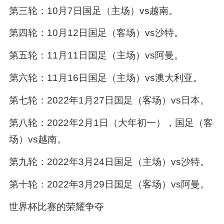
第三轮：10月7日国足（主场）vs越南。
第四轮：10月12日国足（客场）vs沙特。
第五轮：11月11日国足（主场）vs阿曼。
第六轮：11月16日国足（主场）vs澳大利亚。
第七轮：2022年1月27日国足（客场）vs日本。
第八轮：2022年2月1日（大年初一），国足（客
场）vs越南。
第九轮：2022年3月24日国足（主场）vs沙特。
第十轮：2022年3月29日国足（客场）vs阿曼。
世界杯比赛的荣耀争夺