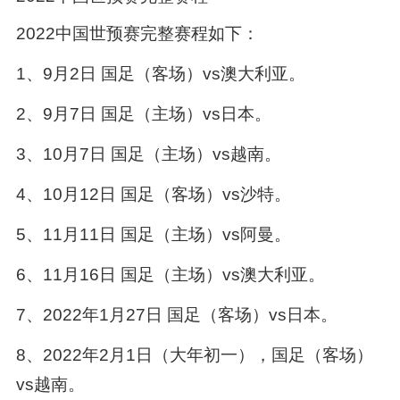
2022中国世预赛完整赛程如下：
1、9月2日 国足（客场）vs澳大利亚。
2、9月7日 国足（主场）vs日本。
3、10月7日 国足（主场）vs越南。
4、10月12日 国足（客场）vs沙特。
5、11月11日 国足（主场）vs阿曼。
6、11月16日 国足（主场）vs澳大利亚。
7、2022年1月27日 国足（客场）vs日本。
8、2022年2月1日（大年初一），国足（客场）
vs越南。