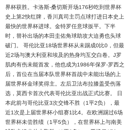
界杯获胜。卡洛斯-桑切斯开场176秒吃到世界杯
史上第2快红牌，香川真司主罚点球打进日本史上
最快的世界杯进球。金特罗任意球扳平。下半
时，替补出场的本田圭佑角球助攻大迫勇也头球
破门。 哥伦比亚18场世界杯从未踢成0比0，但最
近2场与澳大利亚和埃及的热身均互交白卷。J罗
肌肉有伤未能首发，他也成为1986年保罗-罗西之
后，首位在当届本队世界杯首战中未能出场的上
届世界杯金球奖得主。左后卫法布拉膝盖受伤落
选，莫西卡首次代表哥伦比亚出战正式比赛。 日
本此前与哥伦比亚3次交锋不胜（1平2负），最
近1次是上届世界杯小组赛1比4。在欧洲踢过6场
世界杯未尝胜绩（1平5负），在世界杯上与南美