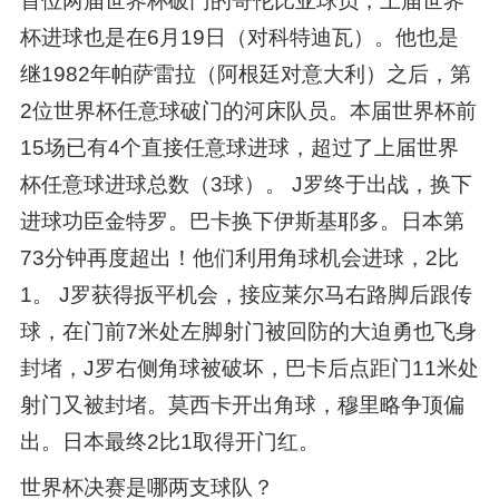
首位两届世界杯破门的哥伦比亚球员，上届世界
杯进球也是在6月19日（对科特迪瓦）。他也是
继1982年帕萨雷拉（阿根廷对意大利）之后，第
2位世界杯任意球破门的河床队员。本届世界杯前
15场已有4个直接任意球进球，超过了上届世界
杯任意球进球总数（3球）。 J罗终于出战，换下
进球功臣金特罗。巴卡换下伊斯基耶多。日本第
73分钟再度超出！他们利用角球机会进球，2比
1。 J罗获得扳平机会，接应莱尔马右路脚后跟传
球，在门前7米处左脚射门被回防的大迫勇也飞身
封堵，J罗右侧角球被破坏，巴卡后点距门11米处
射门又被封堵。莫西卡开出角球，穆里略争顶偏
出。日本最终2比1取得开门红。
世界杯决赛是哪两支球队？