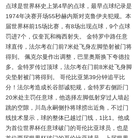
点球是世界杯史上第4早的点球，最早点球纪录是
1974年决赛开场55秒赫内斯对克鲁伊夫犯规。本
届世界杯前15场比赛，有8场出现点球，9个点球
罚进7个，仅奎瓦和梅西射失。 金特罗中路任意
球直传，法尔考在门前7米处飞身左脚垫射被门将
得到。 佩克尔曼作出调整，巴里奥斯换下夸德拉
多。金特罗传过顶球，法尔考在门前8米处飞身脚
尖垫射被门将得到。 哥伦比亚第39分钟追平比
分！法尔考造成长谷部诚犯规，金特罗右侧距门
20米处主罚任意球，他选择左脚低射穿过人墙起
跳的空隙，川岛永嗣侧扑将球捞出近角，不过门
线技术显示，球的整体已越过门线，1比1。他成
为首位世界杯任意球破门的哥伦比亚球员，也是