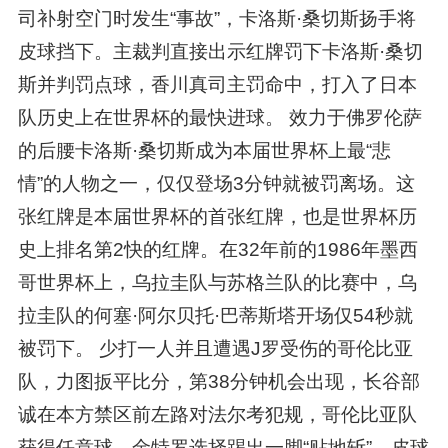
司补射空门时发生“事故”，卡洛斯·桑切斯扬手将
皮球挡下。主裁判直接出示红牌罚下卡洛斯·桑切
斯并判罚点球，香川真司主罚命中，打入了日本
队历史上在世界杯的最快进球。 效力于佛罗伦萨
的后腰卡洛斯·桑切斯成为本届世界杯上最“悲
情”的人物之一，仅仅登场3分钟就被罚离场。这
张红牌是本届世界杯的首张红牌，也是世界杯历
史上排名第2快的红牌。在32年前的1986年墨西
哥世界杯上，乌拉圭队与苏格兰队的比赛中，乌
拉圭队的何塞·阿尔贝托·巴蒂斯塔开场仅54秒就
被罚下。 少打一人并且遭遇J罗受伤的哥伦比亚
队，力图扳平比分，第38分钟机会出现，长谷部
诚在本方禁区前左路对法尔考犯规，哥伦比亚队
获得任意球。金特罗选择踢出一脚“贴地斩”，皮球