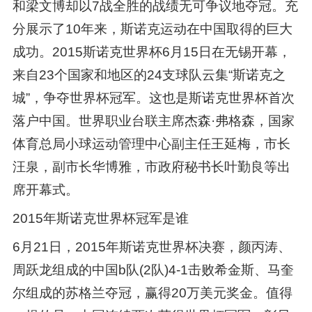
和梁文博却以7战全胜的战绩无可争议地夺冠。充
分展示了10年来，斯诺克运动在中国取得的巨大
成功。2015斯诺克世界杯6月15日在无锡开幕，
来自23个国家和地区的24支球队云集“斯诺克之
城”，争夺世界杯冠军。这也是斯诺克世界杯首次
落户中国。世界职业台联主席杰森·弗格森，国家
体育总局小球运动管理中心副主任王延梅，市长
汪泉，副市长华博雅，市政府秘书长叶勤良等出
席开幕式。
2015年斯诺克世界杯冠军是谁
6月21日，2015年斯诺克世界杯决赛，颜丙涛、
周跃龙组成的中国b队(2队)4-1击败希金斯、马奎
尔组成的苏格兰夺冠，赢得20万美元奖金。值得