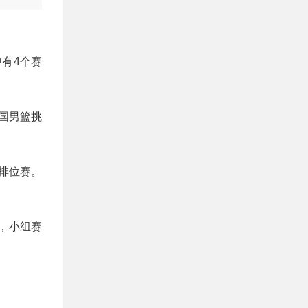
有4个赛
中国男篮挑
位排位赛。
2，小组赛