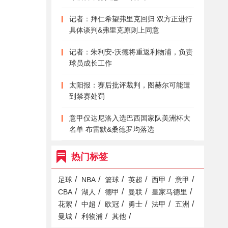
记者：拜仁希望弗里克回归 双方正进行
具体谈判&弗里克原则上同意
记者：朱利安-沃德将重返利物浦，负责
球员成长工作
太阳报：赛后批评裁判，图赫尔可能遭
到禁赛处罚
意甲仅达尼洛入选巴西国家队美洲杯大
名单 布雷默&桑德罗均落选
热门标签
/
/
/
/
/
/
足球
NBA
篮球
英超
西甲
意甲
/
/
/
/
/
CBA
湖人
德甲
曼联
皇家马德里
/
/
/
/
/
/
花絮
中超
欧冠
勇士
法甲
五洲
/
/
/
曼城
利物浦
其他