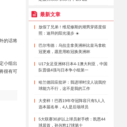
最新文章
放假了兄弟！维尼修斯的潮男穿搭度假
照：迪拜的阳光漫步 ☀️
外的话将
巴尔韦德：乌拉圭拿美洲杯比皇马拿欧
冠更难，愿意用欧冠换美洲杯
定小组出
U17女足亚洲杯日本4-1澳大利亚，中国
队晋级4强与日本争小组第一
将很有可
哈兰德回应批评：我进球时没人说我控
球能力不行，这不是我的工作
大变样！巴西19年夺冠阵容只有5人入
选本届名单，4人是后场球员
5大联赛30岁以上球员射手榜：凯恩44
球居首，孙兴慜17球第十