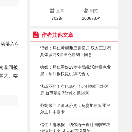
文章
浏览
702篇
200678次
作者其他文章
自动落入A
记者：拜仁希望弗里克回归 双方正进行
具体谈判&弗里克原则上同意
和南非同被
德媒：拜仁看好19岁中场兹沃纳雷克发
展，预计很快提供续约合同
拿大、喀
状态不佳！布伦森打了5分钟就下场休
息 首节最后3分钟才换回来
截胡米兰？迪马济奥：马赛加速追逐里
尔主帅丰塞卡
信任！电讯报：切尔西一直计划季末决
定波帅未来 从未有下课风险