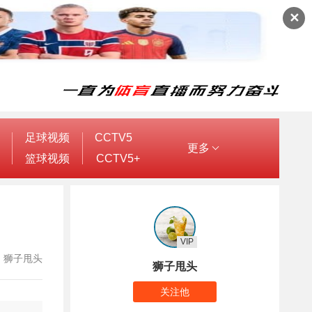
✕
足球视频
CCTV5
更多
篮球视频
CCTV5+
VIP
作者：狮子甩头
狮子甩头
关注他