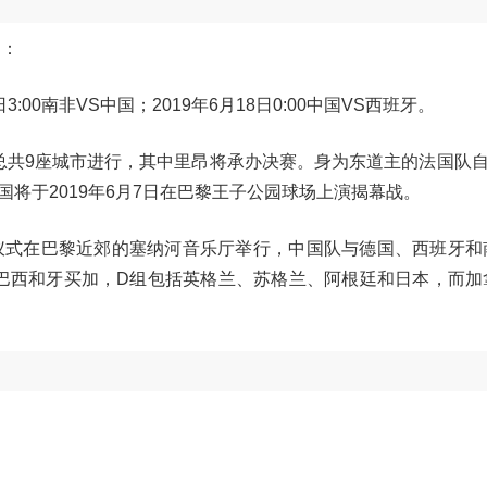
）：
4日3:00南非VS中国；2019年6月18日0:00中国VS西班牙。
法国总共9座城市进行，其中里昂将承办决赛。身为东道主的法国队
将于2019年6月7日在巴黎王子公园球场上演揭幕战。
杯抽签仪式在巴黎近郊的塞纳河音乐厅举行，中国队与德国、西班牙
巴西和牙买加，D组包括英格兰、苏格兰、阿根廷和日本，而加