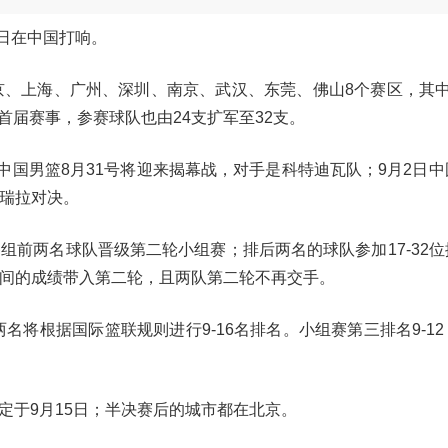
15日在中国打响。
北京、上海、广州、深圳、南京、武汉、东莞、佛山8个赛区，其中
届赛事，参赛球队也由24支扩军至32支。
。中国男篮8月31号将迎来揭幕战，对手是科特迪瓦队；9月2日
内瑞拉对决。
组前两名球队晋级第二轮小组赛；排后两名的球队参加17-32
队间的成绩带入第二轮，且两队第二轮不再交手。
名将根据国际篮联规则进行9-16名排名。小组赛第三排名9-1
则定于9月15日；半决赛后的城市都在北京。