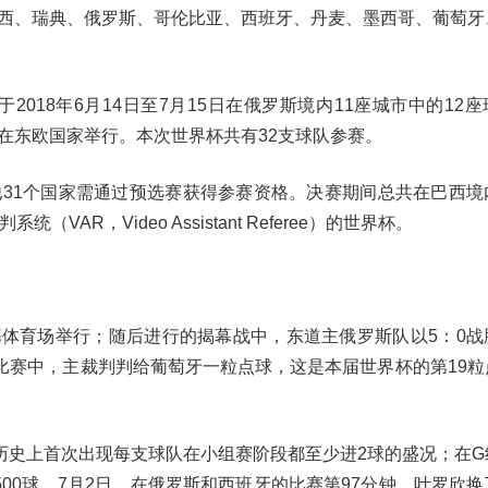
西、瑞典、俄罗斯、哥伦比亚、西班牙、丹麦、墨西哥、葡萄牙
于2018年6月14日至7月15日在俄罗斯境内11座城市中的12
在东欧国家举行。本次世界杯共有32支球队参赛。
31个国家需通过预选赛获得参赛资格。决赛期间总共在巴西境
R，Video Assistant Referee）的世界杯。
尼基体育场举行；随后进行的揭幕战中，东道主俄罗斯队以5：0
比赛中，主裁判判给葡萄牙一粒点球，这是本届世界杯的第19粒
杯历史上首次出现每支球队在小组赛阶段都至少进2球的盛况；在G
00球。7月2日，在俄罗斯和西班牙的比赛第97分钟，叶罗欣