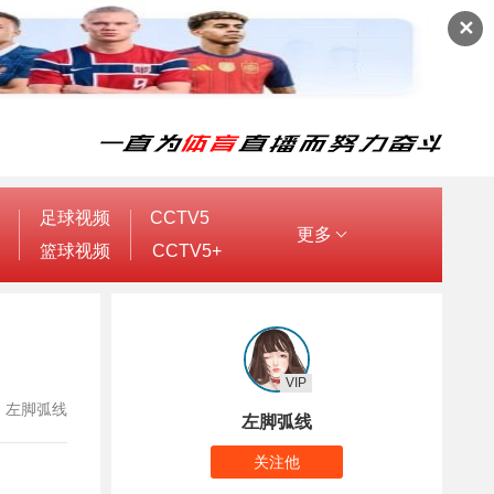
✕
足球视频
CCTV5
更多
篮球视频
CCTV5+
VIP
作者：左脚弧线
左脚弧线
关注他