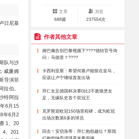
文章
浏览
688篇
237554次
卢日尼基
作者其他文章
姆巴佩告别巴黎视频下????️德转官号询
问：马德里？????
罗斯队与沙
卡西利亚斯：希望何塞卢能留在皇马，
·威廉姆
应该让卢宁继续首发出场
斯导演菲
特阿拉伯。
拜仁女足德国杯决赛0比2不敌狼堡女
1 沙特阿拉
足，无缘队史首个双冠王
8年6月15
克罗斯迎欧冠150场里程碑，成为欧冠
18年6月2
出场次数第6多的球员
赛 1、20
回击！安切洛蒂：拜仁抱怨越位？那我
 4、201
们抱怨纳乔进球基米希假摔