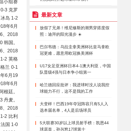
 D组小组赛
0-3 克罗
最新文章
冰岛 1-2
018年6月
放假了兄弟！维尼修斯的潮男穿搭度假
6、2018
照：迪拜的阳光漫步 ☀️
-0 韩国。
巴尔韦德：乌拉圭拿美洲杯比皇马拿欧
6、2018
冠更难，愿意用欧冠换美洲杯
1-2 英格
U17女足亚洲杯日本4-1澳大利亚，中国
格兰 0-1
队晋级4强与日本争小组第一
8年6月19
018年6月
哈兰德回应批评：我进球时没人说我控
球能力不行，这不是我的工作
3 阿根廷。
-3 丹麦。
大变样！巴西19年夺冠阵容只有5人入
8、2018
选本届名单，4人是后场球员
-2 比利
5大联赛30岁以上球员射手榜：凯恩44
法国 1-0
球居首，孙兴慜17球第十