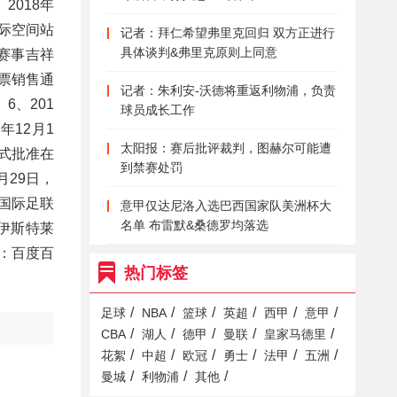
、2018年
国际空间站
记者：拜仁希望弗里克回归 双方正进行
具体谈判&弗里克原则上同意
届赛事吉祥
门票销售通
记者：朱利安-沃德将重返利物浦，负责
6、201
球员成长工作
年12月1
太阳报：赛后批评裁判，图赫尔可能遭
正式批准在
到禁赛处罚
月29日，
，国际足联
意甲仅达尼洛入选巴西国家队美洲杯大
名单 布雷默&桑德罗均落选
·伊斯特莱
料：百度百
热门标签
/
/
/
/
/
/
足球
NBA
篮球
英超
西甲
意甲
/
/
/
/
/
CBA
湖人
德甲
曼联
皇家马德里
/
/
/
/
/
/
花絮
中超
欧冠
勇士
法甲
五洲
/
/
/
曼城
利物浦
其他