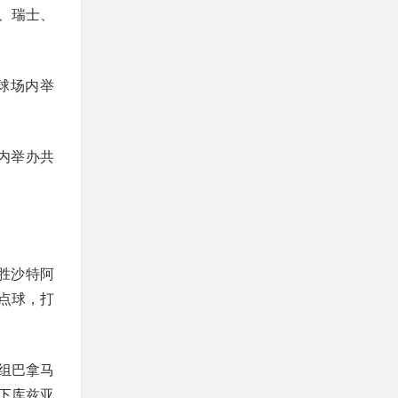
、瑞士、
座球场内举
内举办共
战胜沙特阿
点球，打
组巴拿马
换下库兹亚