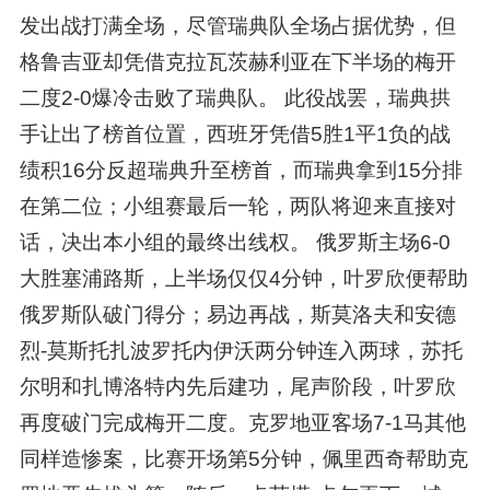
发出战打满全场，尽管瑞典队全场占据优势，但
格鲁吉亚却凭借克拉瓦茨赫利亚在下半场的梅开
二度2-0爆冷击败了瑞典队。 此役战罢，瑞典拱
手让出了榜首位置，西班牙凭借5胜1平1负的战
绩积16分反超瑞典升至榜首，而瑞典拿到15分排
在第二位；小组赛最后一轮，两队将迎来直接对
话，决出本小组的最终出线权。 俄罗斯主场6-0
大胜塞浦路斯，上半场仅仅4分钟，叶罗欣便帮助
俄罗斯队破门得分；易边再战，斯莫洛夫和安德
烈-莫斯托扎波罗托内伊沃两分钟连入两球，苏托
尔明和扎博洛特内先后建功，尾声阶段，叶罗欣
再度破门完成梅开二度。克罗地亚客场7-1马其他
同样造惨案，比赛开场第5分钟，佩里西奇帮助克