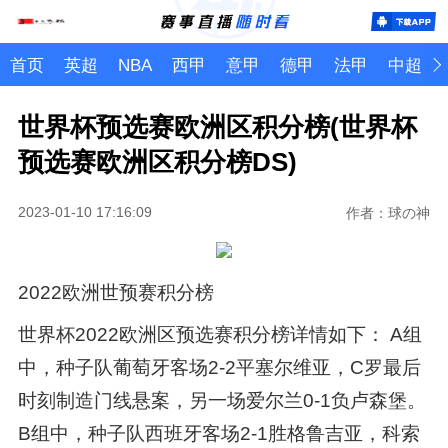
首页
英超
NBA
西甲
意甲
德甲
法甲
中超
世界杯预选赛欧洲区积分榜(世界杯
预选赛欧洲区积分榜DS)
2023-01-10 17:16:09
作者：球の神
2022欧洲世预赛积分榜
世界杯2022欧洲区预选赛积分榜详情如下： A组
中，种子队葡萄牙客场2-2平塞尔维亚，C罗最后
时刻制造门线悬案，另一场爱尔兰0-1负卢森堡。
B组中，种子队西班牙客场2-1胜格鲁吉亚，科索