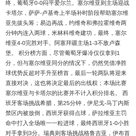
终，葡萄牙0-0闷平爱尔兰。塞尔维亚则主场迎战
卡塔尔，萨萨-卢基奇上半场补时阶段帮助塞尔维
亚先拔头筹；易边再战，约维奇和弗拉霍维奇两
分钟内连入两球，米林科维奇建功，最终，塞尔
维亚4-0完胜对手。阿塞拜疆主场1-3不敌卢森
堡。 积分榜方面，尽管葡萄牙爆冷仅仅拿到1
分，但与塞尔维亚同分的情况下，仍然凭借净胜
球优势反超对手升至榜首，最后一轮两队将迎来
直接对决，这也将决定最后的出线权；本场比赛
塞尔维亚与卡塔尔的比赛并不计入积分排名。 西
班牙客场挑战希腊，第25分钟，伊尼戈-马丁内斯
禁区内被放倒，西班牙获得点球，萨拉维亚主罚
命中打入全场唯一一粒进球，最终西班牙1-0小胜
对手拿到3分。瑞典则客场挑战格鲁吉亚，伊布首