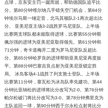
点球，京东安主罚一蹴而就，帮助德国队追平比
分。第80分钟维尔纳几乎错失空门机会，第84分
钟埃尔马斯一锤定音，北马其顿队2-1再次超出比
分。 亚美尼亚主场3-2战胜罗马尼亚队。上半场
比赛两支球队都未能取得进球，比赛第55分钟斯
佩尔强的进球为亚美尼亚取得领先。第61分钟和
71分钟，奇卡道梅开二度为罗马尼亚队反超比
分。第85分钟哈罗良的进球帮助亚美尼亚再度扳
平。第88分钟巴塞吉良点射为亚美尼亚锁定胜
局。 冰岛客场4-1战胜了列支敦士登队。上半场
比赛第11分钟，塞瓦松为冰岛队率先建功。第44
分钟比亚纳松的进球将比分改写为2-0。第76分钟
帕尔松破门将比分改写为3-0。第78分钟弗里克为
主队追回一球，第90分钟西于尔永松点射将比分