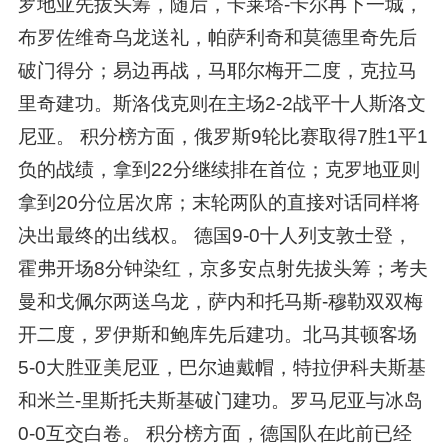
罗地亚先拔头筹，随后，卡莱塔-卡尔再下一城，
布罗佐维奇乌龙送礼，帕萨利奇和莫德里奇先后
破门得分；易边再战，马耶尔梅开二度，克拉马
里奇建功。斯洛伐克则在主场2-2战平十人斯洛文
尼亚。 积分榜方面，俄罗斯9轮比赛取得7胜1平1
负的战绩，拿到22分继续排在首位；克罗地亚则
拿到20分位居次席；末轮两队的直接对话同样将
决出最终的出线权。 德国9-0十人列支敦士登，
霍弗开场8分钟染红，京多安点射先拔头筹；考夫
曼和戈佩尔两送乌龙，萨内和托马斯-穆勒双双梅
开二度，罗伊斯和鲍库先后建功。北马其顿客场
5-0大胜亚美尼亚，巴尔迪戴帽，特拉伊科夫斯基
和米兰-里斯托夫斯基破门建功。罗马尼亚与冰岛
0-0互交白卷。 积分榜方面，德国队在此前已经