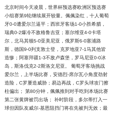
北京时间今天凌晨，世界杯预选赛欧洲区预选赛
小组赛第9轮继续展开较量。佩佩染红，十人葡萄
牙0-0遭爱尔兰逼平；西班牙客场1-0小胜希腊，
瑞典0-2爆冷不敌格鲁吉亚；塞尔维亚4-0卡塔
尔，北马其顿5-0亚美尼亚，俄罗斯6-0塞浦路
斯，德国9-0列支敦士登，克罗地亚7-1马其他皆
造惨；阿塞拜疆1-3不敌卢森堡，罗马尼亚0-0冰
岛，斯洛伐克2-2斯洛文尼亚。 葡萄牙客场挑战
爱尔兰，上半场比赛，安德烈-席尔瓦小角度劲射
造险，C罗屡造威胁；易边再战，C罗头球攻门擦
柱偏出； 第80分钟，佩佩推到对手吃到本场比赛
第二张黄牌被罚出场； 补时阶段，多尔蒂打入一
球但因队友威尔-基恩阻挡门将在先被判无效；最