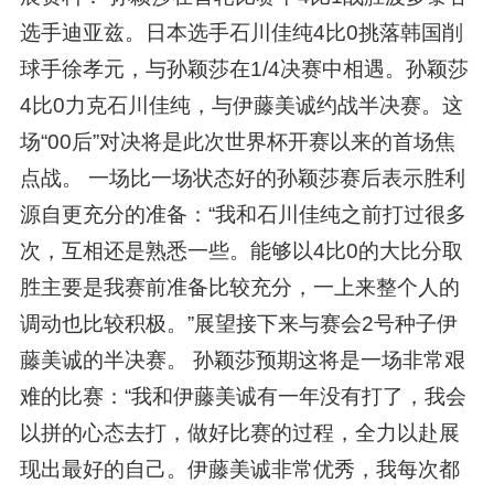
选手迪亚兹。日本选手石川佳纯4比0挑落韩国削
球手徐孝元，与孙颖莎在1/4决赛中相遇。孙颖莎
4比0力克石川佳纯，与伊藤美诚约战半决赛。这
场“00后”对决将是此次世界杯开赛以来的首场焦
点战。 一场比一场状态好的孙颖莎赛后表示胜利
源自更充分的准备：“我和石川佳纯之前打过很多
次，互相还是熟悉一些。能够以4比0的大比分取
胜主要是我赛前准备比较充分，一上来整个人的
调动也比较积极。”展望接下来与赛会2号种子伊
藤美诚的半决赛。 孙颖莎预期这将是一场非常艰
难的比赛：“我和伊藤美诚有一年没有打了，我会
以拼的心态去打，做好比赛的过程，全力以赴展
现出最好的自己。伊藤美诚非常优秀，我每次都