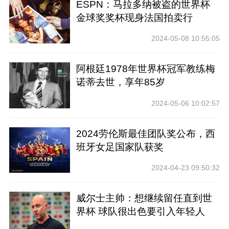
ESPN：马拉多纳被盗的世界杯
金球奖奖杯现身法国拍卖行
2024-05-08 10:55:05
阿根廷1978年世界杯冠军教练梅
诺蒂去世，享年85岁
2024-05-06 10:02:57
2024劳伦斯最佳团队奖公布，西
班牙女足国家队获奖
2024-04-23 09:50:32
威尔士主帅：想继续留任直到世
界杯 球队很出色要引入年轻人