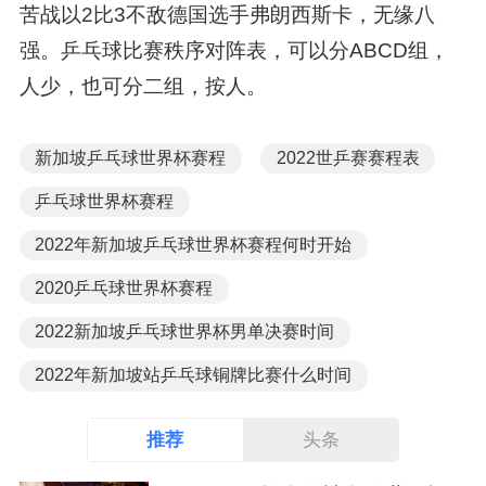
苦战以2比3不敌德国选手弗朗西斯卡，无缘八
强。乒乓球比赛秩序对阵表，可以分ABCD组，
人少，也可分二组，按人。
新加坡乒乓球世界杯赛程
2022世乒赛赛程表
乒乓球世界杯赛程
2022年新加坡乒乓球世界杯赛程何时开始
2020乒乓球世界杯赛程
2022新加坡乒乓球世界杯男单决赛时间
2022年新加坡站乒乓球铜牌比赛什么时间
推荐
头条