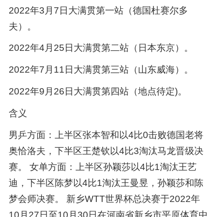
2022年3月7日大满贯第一站（德国杜赛尔多
夫）。
2022年4月25日大满贯第二站（日本东京）。
2022年7月11日大满贯第三站（山东威海）。
2022年9月26日大满贯第四站（地点待定)。
含义
男乒方面：上半区张本智和以4比0击败德国老将
奥恰洛夫，下半区王楚钦以4比3淘汰马龙晋级决
赛。 女单方面：上半区孙颖莎以4比1淘汰王艺
迪，下半区陈梦以4比1淘汰王曼昱，孙颖莎和陈
梦会师决赛。 新乡WTT世界杯总决赛于2022年
10月27日至10月30日在河南省新乡市平原体育中