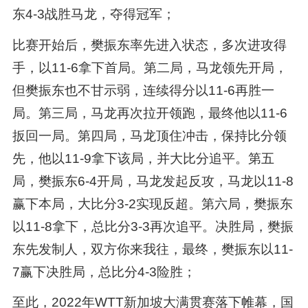
东4-3战胜马龙，夺得冠军；
比赛开始后，樊振东率先进入状态，多次进攻得
手，以11-6拿下首局。第二局，马龙领先开局，
但樊振东也不甘示弱，连续得分以11-6再胜一
局。第三局，马龙再次拉开领跑，最终他以11-6
扳回一局。第四局，马龙顶住冲击，保持比分领
先，他以11-9拿下该局，并大比分追平。第五
局，樊振东6-4开局，马龙发起反攻，马龙以11-8
赢下本局，大比分3-2实现反超。第六局，樊振东
以11-8拿下，总比分3-3再次追平。决胜局，樊振
东先发制人，双方你来我往，最终，樊振东以11-
7赢下决胜局，总比分4-3险胜；
至此，2022年WTT新加坡大满贯赛落下帷幕，国