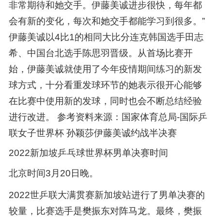
非常期待和她交手。伊藤美诚进步很快，每年都
会有新的变化，每次和她交手都能学习到很多。”
伊藤美诚以4比1的相同大比分连克韩国选手田志
希、中国台北选手陈思羽晋级。从首场比赛开
始，伊藤美诚就使用了今年疫情期间练习的新发
球方式，十分看重发球环节的她表示很开心能够
在比赛中使用新的发球，同时也会不断总结经验
进行改进。 参考资料来源：国家体育总局-国际乒
联女子世界杯 孙颖莎伊藤美诚约战半决赛
2022新加坡乒乓球世界杯男单决赛时间
北京时间3月20日晚。
2022世乒联大满贯赛新加坡站进行了男单决赛的
较量，比赛选手是樊振东对阵马龙。最终，樊振