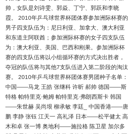
帅，女队是刘诗雯、郭焱、丁宁、郭跃和李晓
霞。 2010年乒乓球世界杯团体赛参加洲际杯赛的
男子四支队伍为：尼日利亚、加拿大、澳大利亚
和东道主阿联酋；参加洲际杯赛的女子四支队伍
为：澳大利亚、美国、巴西和刚果。参加洲际杯
赛的四支队伍将以小组循环赛的方式决出胜者，
夺冠的队伍将与其他7支队伍进入第二阶段的淘汰
赛。 2010年乒乓球世界杯团体赛男团种子名单：
中国——马龙 王皓 张继科 许昕 郝帅 德国——斯
特格 帕特里克·鲍姆 帕特里克·弗朗西斯卡 韩国
——朱世赫 吴尚垠 柳承敏 李廷_ 中国香港——唐
鹏 李静 张钰 江天一 高礼泽 日本——松平健太 高
木和卓 张一博 奥地利——施拉格 陈卫星 加尔多