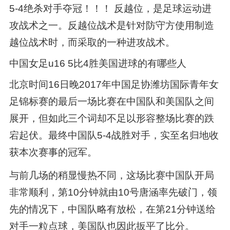
5-4绝杀对手夺冠！！！ 反越位，是足球运动进
攻战术之一。反越位战术是针对防守方使用制造
越位战术时，而采取的一种进攻战术。
中国女足u16 5比4胜美国进球的有哪些人
北京时间16日晚2017年中国足协潍坊国际青年女
足锦标赛的最后一场比赛在中国队和美国队之间
展开，但如此三个词却不足以形容整场比赛的跌
宕起伏。最终中国队5-4战胜对手，实至名归地收
获本次赛事的冠军。
与前几场的稍显慢热不同，这场比赛中国队开局
非常顺利，第10分钟就由10号唐涵率先破门，领
先的情况下，中国队略有放松，在第21分钟送给
对手一粒点球，美国队也因此扳平了比分。