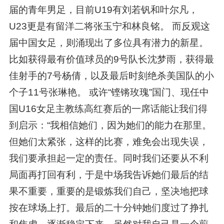
届的青年男足，目前U19有刘若钒和叶尔凡，
U23更是有留洋二将张玉宁和林良铭。 而反观这
届中国女足，则涌现出了多位具有潜力的新星。
比如获得最有价值球员的9号队长沈梦雨，获得最
佳射手的7号杨倩，以及最后时刻绝杀美国队的小
个子11号张琳艳。 或许“铿锵玫瑰”国门、现任中
国U16女足主教练高红赛后的一席话能让我们得
到启示：“我相信她们，因为她们的能力在那里。
但她们太紧张，这样的比赛，难免会出现失误，
我们要承担起一定的责任。同时我们还要从不利
局面再打回有利，于是中场我告诉她们最后的结
果不重要，重要的是锻炼我们自己，坚决地把球
按在球场上打。最后的二十分钟她们度过了挣扎