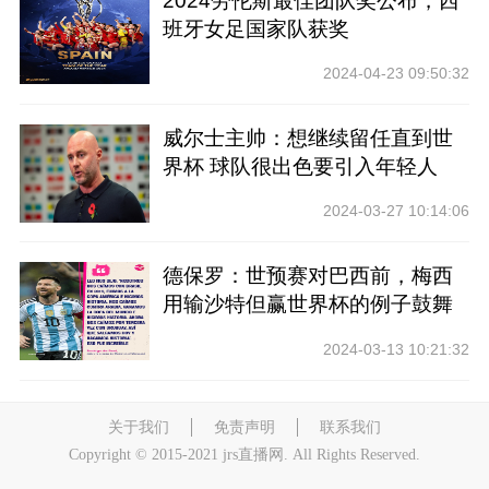
2024劳伦斯最佳团队奖公布，西
班牙女足国家队获奖
2024-04-23 09:50:32
威尔士主帅：想继续留任直到世
界杯 球队很出色要引入年轻人
2024-03-27 10:14:06
德保罗：世预赛对巴西前，梅西
用输沙特但赢世界杯的例子鼓舞
士气
2024-03-13 10:21:32
关于我们
免责声明
联系我们
Copyright © 2015-2021 jrs直播网. All Rights Reserved.