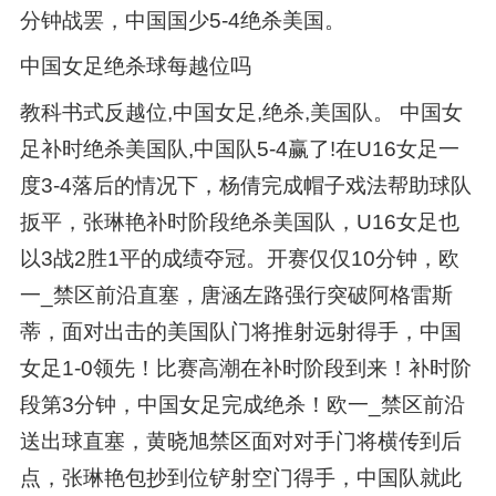
分钟战罢，中国国少5-4绝杀美国。
中国女足绝杀球每越位吗
教科书式反越位,中国女足,绝杀,美国队。 中国女
足补时绝杀美国队,中国队5-4赢了!在U16女足一
度3-4落后的情况下，杨倩完成帽子戏法帮助球队
扳平，张琳艳补时阶段绝杀美国队，U16女足也
以3战2胜1平的成绩夺冠。开赛仅仅10分钟，欧
一_禁区前沿直塞，唐涵左路强行突破阿格雷斯
蒂，面对出击的美国队门将推射远射得手，中国
女足1-0领先！比赛高潮在补时阶段到来！补时阶
段第3分钟，中国女足完成绝杀！欧一_禁区前沿
送出球直塞，黄晓旭禁区面对对手门将横传到后
点，张琳艳包抄到位铲射空门得手，中国队就此