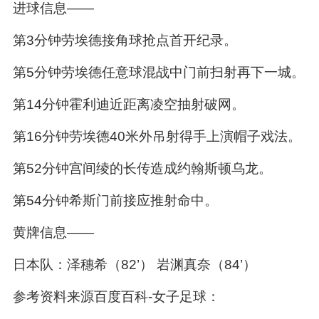
进球信息——
第3分钟劳埃德接角球抢点首开纪录。
第5分钟劳埃德任意球混战中门前扫射再下一城。
第14分钟霍利迪近距离凌空抽射破网。
第16分钟劳埃德40米外吊射得手上演帽子戏法。
第52分钟宫间绫的长传造成约翰斯顿乌龙。
第54分钟希斯门前接应推射命中。
黄牌信息——
日本队：泽穗希（82’） 岩渊真奈（84’）
参考资料来源百度百科-女子足球：