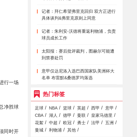
记者：拜仁希望弗里克回归 双方正进行
具体谈判&弗里克原则上同意
记者：朱利安-沃德将重返利物浦，负责
球员成长工作
太阳报：赛后批评裁判，图赫尔可能遭
到禁赛处罚
意甲仅达尼洛入选巴西国家队美洲杯大
名单 布雷默&桑德罗均落选
进行一场
热门标签
总净胜球
/
/
/
/
/
/
足球
NBA
篮球
英超
西甲
意甲
/
/
/
/
/
CBA
湖人
德甲
曼联
皇家马德里
/
/
/
/
/
/
花絮
中超
欧冠
勇士
法甲
五洲
/
/
/
曼城
利物浦
其他
须同时开