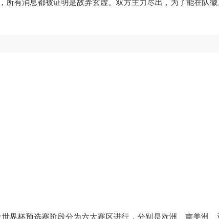
，所有消息都被证明是故弄玄虚。双方主力尽出，为了能在队徽
。
段世界杯预选赛阶段分为六大赛区进行，分别是欧洲、南美洲、