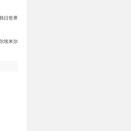
年韩日世界
塔尔埃米尔