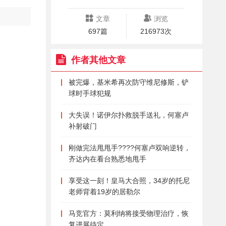
文章
浏览
697篇
216973次
作者其他文章
被完爆，基米希再次防守维尼修斯，铲
球时手球犯规
大失误！诺伊尔扑救脱手送礼，何塞卢
补射破门
刚做完法甩甩手????何塞卢双响逆转，
齐达内在看台熟悉地甩手
享受这一刻！皇马大合照，34岁的托尼
老师背着19岁的居勒尔
马竞官方：莫利纳将接受物理治疗，恢
复进展待定