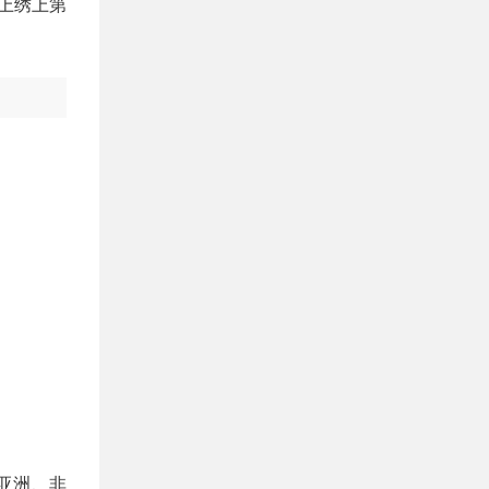
上绣上第
亚洲、非