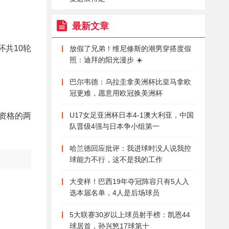
最新文章
环共10轮
放假了兄弟！维尼修斯的潮男穿搭度假
照：迪拜的阳光漫步 ☀️
巴尔韦德：乌拉圭拿美洲杯比皇马拿欧
冠更难，愿意用欧冠换美洲杯
U17女足亚洲杯日本4-1澳大利亚，中国
赛资格的两
队晋级4强与日本争小组第一
哈兰德回应批评：我进球时没人说我控
球能力不行，这不是我的工作
大变样！巴西19年夺冠阵容只有5人入
选本届名单，4人是后场球员
5大联赛30岁以上球员射手榜：凯恩44
球居首，孙兴慜17球第十