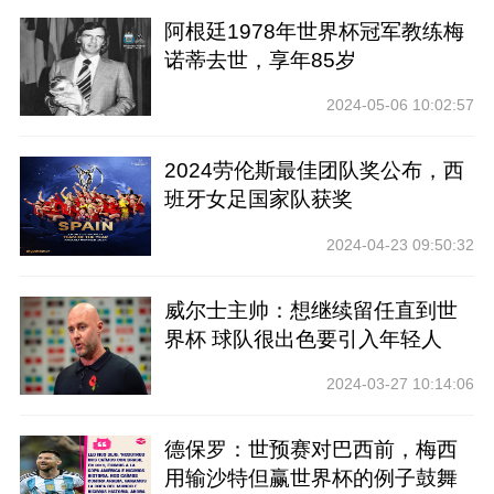
阿根廷1978年世界杯冠军教练梅
诺蒂去世，享年85岁
2024-05-06 10:02:57
2024劳伦斯最佳团队奖公布，西
班牙女足国家队获奖
2024-04-23 09:50:32
威尔士主帅：想继续留任直到世
界杯 球队很出色要引入年轻人
2024-03-27 10:14:06
德保罗：世预赛对巴西前，梅西
用输沙特但赢世界杯的例子鼓舞