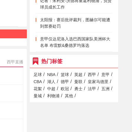
记者：朱利安-沃德将重返利物浦，负责
球员成长工作
太阳报：赛后批评裁判，图赫尔可能遭
到禁赛处罚
意甲仅达尼洛入选巴西国家队美洲杯大
名单 布雷默&桑德罗均落选
热门标签
西甲直播
/
/
/
/
/
/
足球
NBA
篮球
英超
西甲
意甲
/
/
/
/
/
CBA
湖人
德甲
曼联
皇家马德里
/
/
/
/
/
/
花絮
中超
欧冠
勇士
法甲
五洲
/
/
/
曼城
利物浦
其他