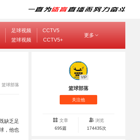
足球视频
CCTV5
更多
篮球视频
CCTV5+
VIP
作者：篮球部落
篮球部落
关注他
文章
浏览
既缺乏足
695篇
174435次
球，他也