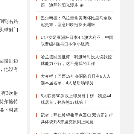
照：迪拜的阳光漫步 ☀️
巴尔韦德：乌拉圭拿美洲杯比皇马拿欧
倒到右路
冠更难，愿意用欧冠换美洲杯
头球射门
U17女足亚洲杯日本4-1澳大利亚，中国
队晋级4强与日本争小组第一
哈兰德回应批评：我进球时没人说我控
回撤到边
球能力不行，这不是我的工作
，他没有
大变样！巴西19年夺冠阵容只有5人入
选本届名单，4人是后场球员
有3次射
5大联赛30岁以上球员射手榜：凯恩44
特尔施特
球居首，孙兴慜17球第十
换下时甚
记者：拜仁希望弗里克回归 双方正进行
具体谈判&弗里克原则上同意