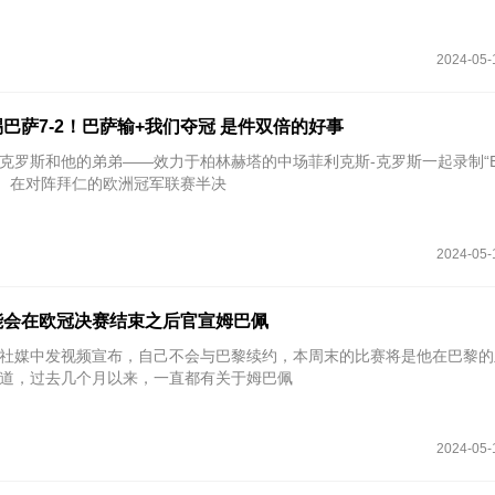
2024-05-
巴萨7-2！巴萨输+我们夺冠 是件双倍的好事
场克罗斯和他的弟弟——效力于柏林赫塔的中场菲利克斯-克罗斯一起录制“Ein
客节目。在对阵拜仁的欧洲冠军联赛半决
2024-05-
能会在欧冠决赛结束之后官宣姆巴佩
佩在社媒中发视频宣布，自己不会与巴黎续约，本周末的比赛将是他在巴黎
道，过去几个月以来，一直都有关于姆巴佩
2024-05-