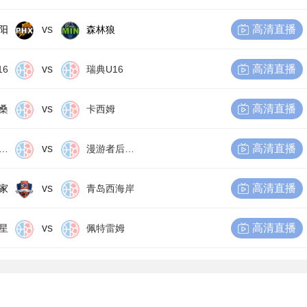
vs
高清直播
阳
森林狼
vs
高清直播
16
瑞典U16
vs
高清直播
桑
卡西姆
vs
高清直播
尔比恩后备队
漫游者后备队
vs
高清直播
家
青岛西海岸
vs
高清直播
星
佩特雷姆