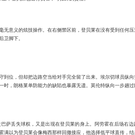
毫无意义的炫技操作。在右侧禁区前，登贝莱在没有受到任何压
后卫脚下。
守到位，但却把边路空当给对手完全留了出来。埃尔切球员纵向
一时，朗格莱单防能力的缺陷也暴露无遗。莫伦特纵向一步趟过
次巴萨丢失球权，又是出现在登贝莱的身上。阿劳霍在后场右边
霍满以为登贝莱会像梅西那样回撤接应，他选择低平球直传，结