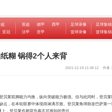
中超
英超
德甲
西甲
足球录像
足球集锦
亚冠
法甲
意甲
篮球录像
篮球集锦
如纸糊 锅得2个人来背
2021-12-19 11:48:12 
登贝莱双脚能力均衡，纵向突破能力极强。但与此同时，登贝莱
缺点，在本轮联赛中体现得淋漓尽致。登贝莱角球助攻巴萨第一
球上，登贝莱也都背负着不可推卸的责任。