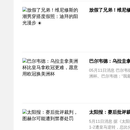
放假了兄弟！维尼修
巴尔韦德：乌拉圭
05月11日消息 巴尔韦
洲杯。巴尔韦德：“我
太阳报：赛后批评
5月11日消息 据《
1-2遭皇马逆转，总比