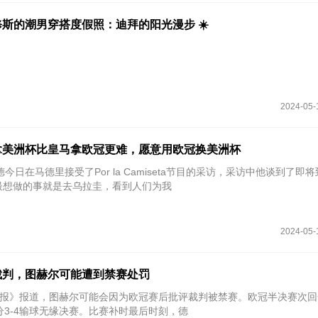
斯的潮男穿搭度假照：迪拜的阳光漫步 ☀️
2024-05-
拿美洲杯比皇马拿欧冠更难，愿意用欧冠换美洲杯
德今日在马德里接受了Por la Camiseta节目的采访，采访中他谈到了即
最想做的事就是去乌拉圭，看到人们为我
2024-05-
裁判，图赫尔可能遭到禁赛处罚
太阳报》报道，图赫尔可能会因为欧冠赛后批评裁判被禁赛。欧冠半决赛次
分3-4输球无缘决赛。比赛补时最后时刻，德