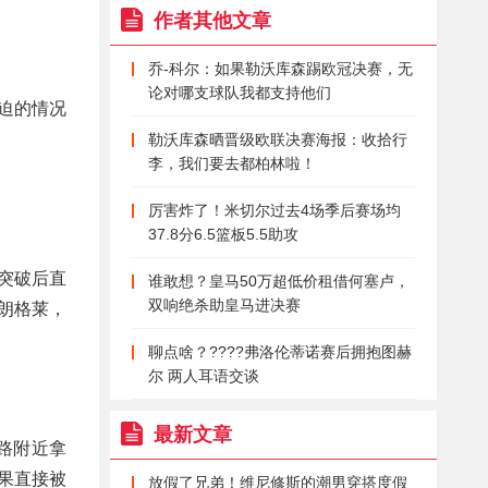
作者其他文章
乔-科尔：如果勒沃库森踢欧冠决赛，无
论对哪支球队我都支持他们
迫的情况
勒沃库森晒晋级欧联决赛海报：收拾行
李，我们要去都柏林啦！
厉害炸了！米切尔过去4场季后赛场均
37.8分6.5篮板5.5助攻
突破后直
谁敢想？皇马50万超低价租借何塞卢，
双响绝杀助皇马进决赛
朗格莱，
聊点啥？????弗洛伦蒂诺赛后拥抱图赫
尔 两人耳语交谈
最新文章
路附近拿
果直接被
放假了兄弟！维尼修斯的潮男穿搭度假