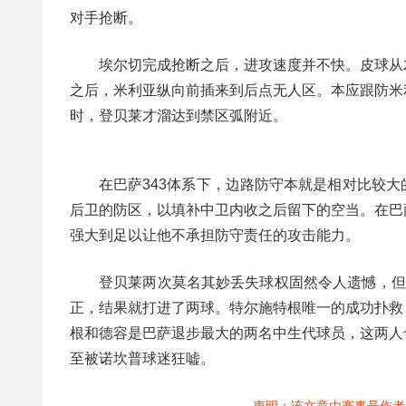
对手抢断。
埃尔切完成抢断之后，进攻速度并不快。皮球从
之后，米利亚纵向前插来到后点无人区。本应跟防米
时，登贝莱才溜达到禁区弧附近。
在巴萨343体系下，边路防守本就是相对比较
后卫的防区，以填补中卫内收之后留下的空当。在巴
强大到足以让他不承担防守责任的攻击能力。
登贝莱两次莫名其妙丢失球权固然令人遗憾，但
正，结果就打进了两球。特尔施特根唯一的成功扑救
根和德容是巴萨退步最大的两名中生代球员，这两人
至被诺坎普球迷狂嘘。