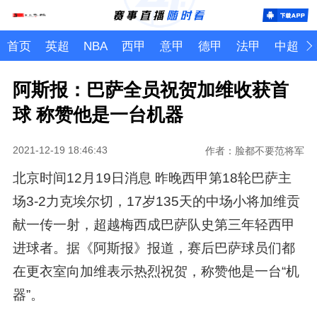
首页
英超
NBA
西甲
意甲
德甲
法甲
中超
阿斯报：巴萨全员祝贺加维收获首
球 称赞他是一台机器
2021-12-19 18:46:43
作者：脸都不要范将军
北京时间12月19日消息 昨晚西甲第18轮巴萨主
场3-2力克埃尔切，17岁135天的中场小将加维贡
献一传一射，超越梅西成巴萨队史第三年轻西甲
进球者。据《阿斯报》报道，赛后巴萨球员们都
在更衣室向加维表示热烈祝贺，称赞他是一台“机
器”。