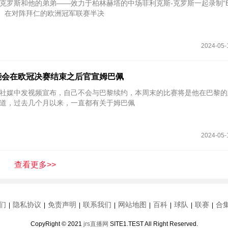
场克罗斯和他的弟弟——效力于柏林赫塔的中场菲利克斯-克罗斯一起录制“Ein
客节目。在对阵拜仁的欧洲冠军联赛半决
2024-05-
能会在欧冠决赛结束之后官宣姆巴佩
佩在社媒中发视频宣布，自己不会与巴黎续约，本周末的比赛将是他在巴黎
道，过去几个月以来，一直都有关于姆巴佩
2024-05-
查看更多>>
们
隐私协议
免责声明
联系我们
网站地图
百科
球队
联赛
合
|
|
|
|
|
|
|
|
CopyRight © 2021
jrs直播网
SITE1.TEST All Right Reserved.