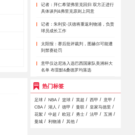
记者：拜仁希望弗里克回归 双方正进行
具体谈判&弗里克原则上同意
记者：朱利安-沃德将重返利物浦，负责
球员成长工作
太阳报：赛后批评裁判，图赫尔可能遭
到禁赛处罚
意甲仅达尼洛入选巴西国家队美洲杯大
名单 布雷默&桑德罗均落选
热门标签
/
/
/
/
/
/
足球
NBA
篮球
英超
西甲
意甲
/
/
/
/
/
CBA
湖人
德甲
曼联
皇家马德里
/
/
/
/
/
/
花絮
中超
欧冠
勇士
法甲
五洲
/
/
/
曼城
利物浦
其他