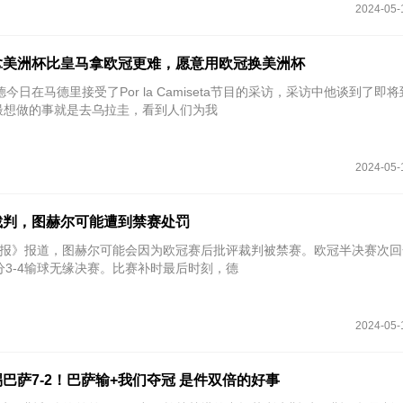
2024-05-
拿美洲杯比皇马拿欧冠更难，愿意用欧冠换美洲杯
德今日在马德里接受了Por la Camiseta节目的采访，采访中他谈到了即
最想做的事就是去乌拉圭，看到人们为我
2024-05-
裁判，图赫尔可能遭到禁赛处罚
太阳报》报道，图赫尔可能会因为欧冠赛后批评裁判被禁赛。欧冠半决赛次
分3-4输球无缘决赛。比赛补时最后时刻，德
2024-05-
巴萨7-2！巴萨输+我们夺冠 是件双倍的好事