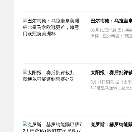
巴尔韦德：乌拉圭
05月11日消息 巴尔韦
洲杯。巴尔韦德：“我
太阳报：赛后批评
5月11日消息 据《
1-2遭皇马逆转，总比
克罗斯：赫罗纳能踢