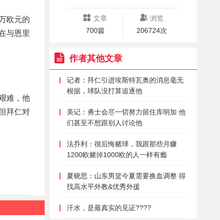
文章
浏览
0万欧元的
700篇
206724次
在与恩里
作者其他文章
记者：拜仁引进埃斯特瓦奥的消息毫无
根据，球队没打算追逐他
艰难，他
但拜仁对
美记：勇士会尽一切努力留住库明加 他
们甚至不想跟别人讨论他
法乔利：很后悔赌球，我跟那些月赚
1200欧赌掉1000欧的人一样有瘾
夏晓思：山东男篮今夏需要换血调整 得
找高水平外教&优秀外援
汗水，是最真实的见证????