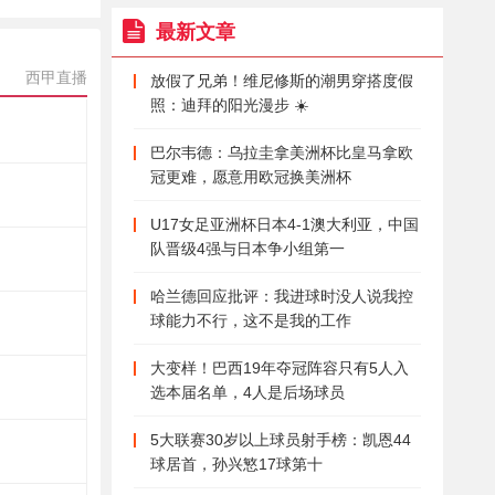
最新文章
西甲直播
放假了兄弟！维尼修斯的潮男穿搭度假
照：迪拜的阳光漫步 ☀️
巴尔韦德：乌拉圭拿美洲杯比皇马拿欧
冠更难，愿意用欧冠换美洲杯
U17女足亚洲杯日本4-1澳大利亚，中国
队晋级4强与日本争小组第一
哈兰德回应批评：我进球时没人说我控
球能力不行，这不是我的工作
大变样！巴西19年夺冠阵容只有5人入
选本届名单，4人是后场球员
5大联赛30岁以上球员射手榜：凯恩44
球居首，孙兴慜17球第十