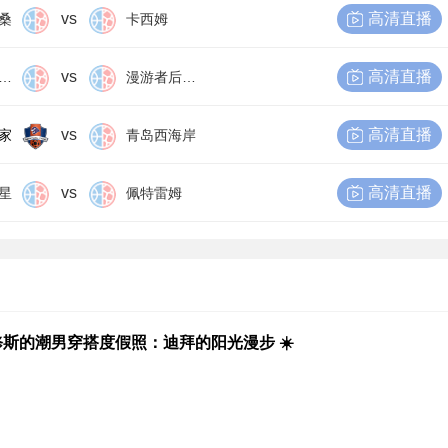
vs
高清直播
桑
卡西姆
vs
高清直播
尔比恩后备队
漫游者后备队
vs
高清直播
家
青岛西海岸
vs
高清直播
星
佩特雷姆
斯的潮男穿搭度假照：迪拜的阳光漫步 ☀️