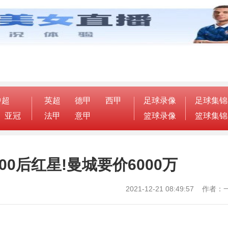
中超
英超
德甲
西甲
足球录像
足球集锦
亚冠
法甲
意甲
篮球录像
篮球集锦
00后红星!曼城要价6000万
2021-12-21 08:49:57 作