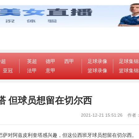
中超
英超
德甲
西甲
足球录像
足球集锦
亚冠
法甲
意甲
篮球录像
篮球集锦
塔 但球员想留在切尔西
2021-12-21 15:51:26 
ic报道，巴萨对阿兹皮利奎塔感兴趣，但这位西班牙球员想留在切尔西。