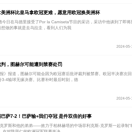
拿美洲杯比皇马拿欧冠更难，愿意用欧冠换美洲杯
德今日在马德里接受了Por la Camiseta节目的采访，采访中他谈到了即
最想做的事就是去乌拉圭，看到人们为我
2024-05-
裁判，图赫尔可能遭到禁赛处罚
太阳报》报道，图赫尔可能会因为欧冠赛后批评裁判被禁赛。欧冠半决赛次
分3-4输球无缘决赛。比赛补时最后时刻，德
2024-05-
巴萨7-2！巴萨输+我们夺冠 是件双倍的好事
场克罗斯和他的弟弟——效力于柏林赫塔的中场菲利克斯-克罗斯一起录制“Ein
客节目。在对阵拜仁的欧洲冠军联赛半决