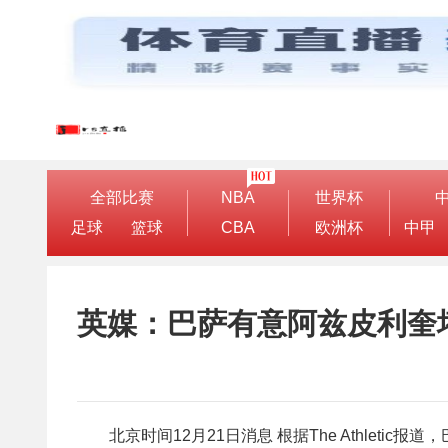
全部比赛
NBA
世界杯
足球
篮球
CBA
欧洲杯
中甲
英媒：巴萨有意阿兹皮利奎
北京时间12月21日消息 根据The Athlet