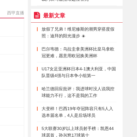
西甲直播
最新文章
放假了兄弟！维尼修斯的潮男穿搭度假
照：迪拜的阳光漫步 ☀️
巴尔韦德：乌拉圭拿美洲杯比皇马拿欧
冠更难，愿意用欧冠换美洲杯
U17女足亚洲杯日本4-1澳大利亚，中国
队晋级4强与日本争小组第一
哈兰德回应批评：我进球时没人说我控
球能力不行，这不是我的工作
大变样！巴西19年夺冠阵容只有5人入
选本届名单，4人是后场球员
5大联赛30岁以上球员射手榜：凯恩44
球居首，孙兴慜17球第十