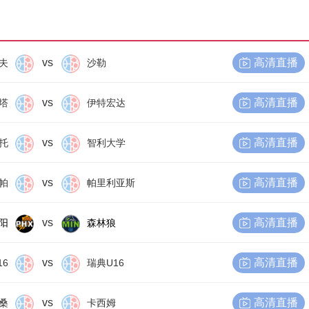
vs
高清直播
夫
沙勒
vs
高清直播
塔
伊特宏达
vs
高清直播
托
智利大学
vs
高清直播
帕
帕里利亚斯
vs
高清直播
阳
森林狼
vs
高清直播
16
瑞典U16
vs
高清直播
桑
卡西姆