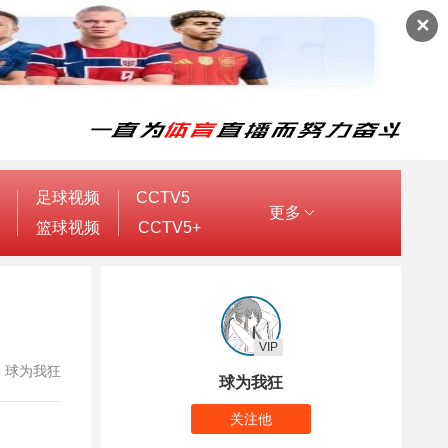
✕
足球视频
CCTV5
更多
篮球视频
CCTV5+
VIP
作者：球为我狂
球为我狂
关注他