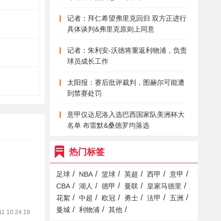
记者：拜仁希望弗里克回归 双方正进行
具体谈判&弗里克原则上同意
记者：朱利安-沃德将重返利物浦，负责
球员成长工作
太阳报：赛后批评裁判，图赫尔可能遭
到禁赛处罚
意甲仅达尼洛入选巴西国家队美洲杯大
名单 布雷默&桑德罗均落选
热门标签
/
/
/
/
/
/
足球
NBA
篮球
英超
西甲
意甲
/
/
/
/
/
CBA
湖人
德甲
曼联
皇家马德里
/
/
/
/
/
/
花絮
中超
欧冠
勇士
法甲
五洲
/
/
/
曼城
利物浦
其他
11 10:24:19