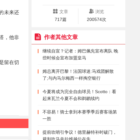
文章
浏览
的未来还
717篇
200574次
作者其他文章
奎塔，他非
继续自宣？记者：姆巴佩先宣布离队 晚
些时候会宣布加盟皇马
是留在切
姆总离开巴黎！法国球迷:马戏团解散
了;与内马尔梅西一样掏空银行
今夏将成为完全自由球员！Scotto：看
起来瓦兰今夏不会和鹈鹕续约
不容易！骑士拿到本赛季季后赛客场第
一胜
提前吹哨引争议！德里赫特补时破门，
裁判吹马兹拉维越位在先