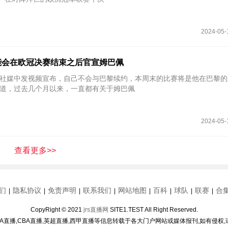
2024-05-
能会在欧冠决赛结束之后官宣姆巴佩
佩在社媒中发视频宣布，自己不会与巴黎续约，本周末的比赛将是他在巴黎
道，过去几个月以来，一直都有关于姆巴佩
2024-05-
查看更多>>
们
隐私协议
免责声明
联系我们
网站地图
百科
球队
联赛
合
|
|
|
|
|
|
|
|
CopyRight © 2021
jrs直播网
SITE1.TEST All Right Reserved.
BA直播,CBA直播,英超直播,西甲直播等信息转载于各大门户网站或媒体报刊,如有侵权,