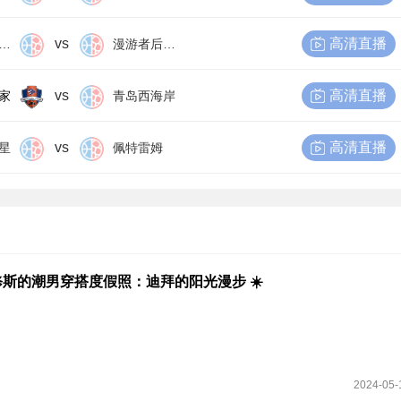
vs
高清直播
尔比恩后备队
漫游者后备队
vs
高清直播
家
青岛西海岸
vs
高清直播
星
佩特雷姆
斯的潮男穿搭度假照：迪拜的阳光漫步 ☀️
2024-05-