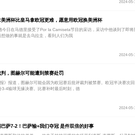
2024-05-
拿美洲杯比皇马拿欧冠更难，愿意用欧冠换美洲杯
德今日在马德里接受了Por la Camiseta节目的采访，采访中他谈到了即
最想做的事就是去乌拉圭，看到人们为我
2024-05-
裁判，图赫尔可能遭到禁赛处罚
太阳报》报道，图赫尔可能会因为欧冠赛后批评裁判被禁赛。欧冠半决赛次
分3-4输球无缘决赛。比赛补时最后时刻，德
2024-05-
巴萨7-2！巴萨输+我们夺冠 是件双倍的好事