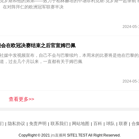
场克罗斯和他的弟弟——效力于柏林赫塔的中场菲利克斯-克罗斯一起录制“Ein
客节目。在对阵拜仁的欧洲冠军联赛半决
2024-05-
能会在欧冠决赛结束之后官宣姆巴佩
佩在社媒中发视频宣布，自己不会与巴黎续约，本周末的比赛将是他在巴黎
道，过去几个月以来，一直都有关于姆巴佩
2024-05-
查看更多>>
们
隐私协议
免责声明
联系我们
网站地图
百科
球队
联赛
合
|
|
|
|
|
|
|
|
CopyRight © 2021
jrs直播网
SITE1.TEST All Right Reserved.