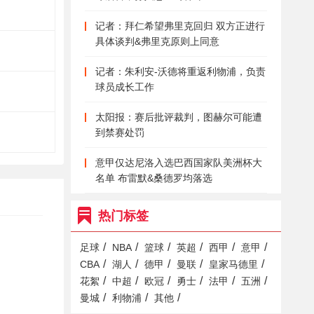
记者：拜仁希望弗里克回归 双方正进行
具体谈判&弗里克原则上同意
记者：朱利安-沃德将重返利物浦，负责
球员成长工作
太阳报：赛后批评裁判，图赫尔可能遭
到禁赛处罚
意甲仅达尼洛入选巴西国家队美洲杯大
名单 布雷默&桑德罗均落选
热门标签
/
/
/
/
/
/
足球
NBA
篮球
英超
西甲
意甲
/
/
/
/
/
CBA
湖人
德甲
曼联
皇家马德里
/
/
/
/
/
/
花絮
中超
欧冠
勇士
法甲
五洲
/
/
/
曼城
利物浦
其他