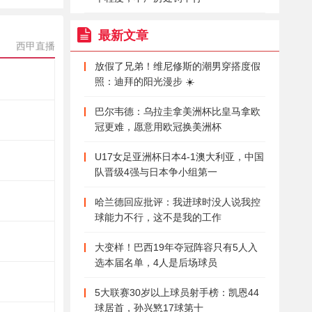
最新文章
西甲直播
放假了兄弟！维尼修斯的潮男穿搭度假
照：迪拜的阳光漫步 ☀️
巴尔韦德：乌拉圭拿美洲杯比皇马拿欧
冠更难，愿意用欧冠换美洲杯
U17女足亚洲杯日本4-1澳大利亚，中国
队晋级4强与日本争小组第一
哈兰德回应批评：我进球时没人说我控
球能力不行，这不是我的工作
大变样！巴西19年夺冠阵容只有5人入
选本届名单，4人是后场球员
5大联赛30岁以上球员射手榜：凯恩44
球居首，孙兴慜17球第十