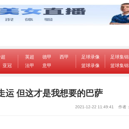
中超
英超
德甲
西甲
足球录像
足球集锦
亚冠
法甲
意甲
篮球录像
篮球集锦
走运 但这才是我想要的巴萨
2021-12-22 11:49:41 