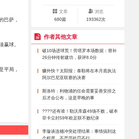
文章
浏览
680篇
193362次
的巴萨，
作者其他文章
须赢球。
破10场进球荒！劳塔罗本场数据：替补
26分钟传射建功，获评8.0分
是平局，
赚外快？太阳报：泰勒将在本月底执法
阿尔巴尼亚联赛的决赛
斯洛特：利物浦的任命需要妥善安排之
后才会公布，这是早晚的事
????还有谁！勒沃库森49场不败，破本
菲卡尘封59年欧足联不败纪录
李璇谈连穗冲突处理结果：事情搞到这
个程度，不严厉处罚不行