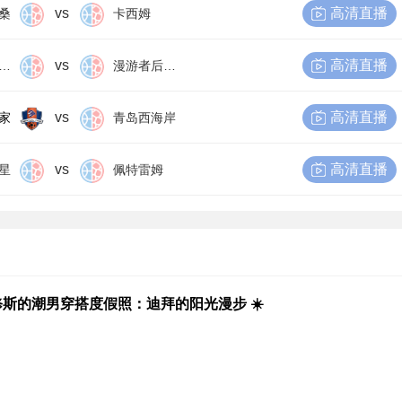
vs
高清直播
桑
卡西姆
vs
高清直播
尔比恩后备队
漫游者后备队
vs
高清直播
家
青岛西海岸
vs
高清直播
星
佩特雷姆
斯的潮男穿搭度假照：迪拜的阳光漫步 ☀️