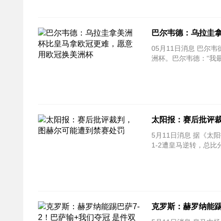
巴尔韦德：乌拉圭
05月11日消息 巴尔韦
洲杯。巴尔韦德：“我
太阳报：赛后批评
5月11日消息 据《
1-2遭皇马逆转，总比
克罗斯：赫罗纳能踢