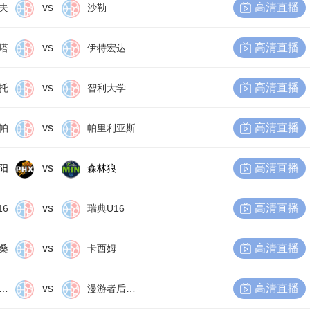
vs
高清直播
夫
沙勒
vs
高清直播
塔
伊特宏达
vs
高清直播
托
智利大学
vs
高清直播
帕
帕里利亚斯
vs
高清直播
阳
森林狼
vs
高清直播
16
瑞典U16
vs
高清直播
桑
卡西姆
vs
高清直播
尔比恩后备队
漫游者后备队