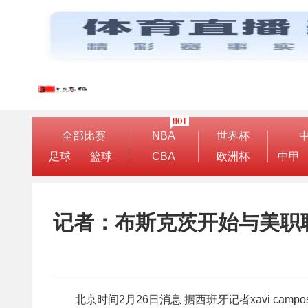
全部比赛
NBA
世界杯
足球
篮球
CBA
欧洲杯
中甲
记者：布斯克茨开始与美职
北京时间2月26日消息 据西班牙记者xavi c