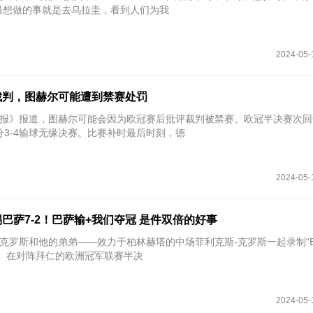
最想做的事就是去乌拉圭，看到人们为我
2024-05-
裁判，图赫尔可能遭到禁赛处罚
太阳报》报道，图赫尔可能会因为欧冠赛后批评裁判被禁赛。欧冠半决赛次
分3-4输球无缘决赛。比赛补时最后时刻，德
2024-05-
巴萨7-2！巴萨输+我们夺冠 是件双倍的好事
场克罗斯和他的弟弟——效力于柏林赫塔的中场菲利克斯-克罗斯一起录制“Ein
客节目。在对阵拜仁的欧洲冠军联赛半决
2024-05-