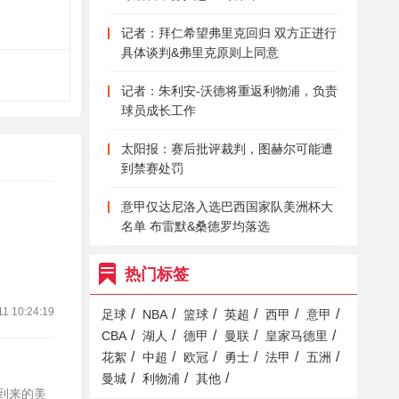
记者：拜仁希望弗里克回归 双方正进行
具体谈判&弗里克原则上同意
记者：朱利安-沃德将重返利物浦，负责
球员成长工作
太阳报：赛后批评裁判，图赫尔可能遭
到禁赛处罚
意甲仅达尼洛入选巴西国家队美洲杯大
名单 布雷默&桑德罗均落选
热门标签
11 10:24:19
/
/
/
/
/
/
足球
NBA
篮球
英超
西甲
意甲
/
/
/
/
/
CBA
湖人
德甲
曼联
皇家马德里
/
/
/
/
/
/
花絮
中超
欧冠
勇士
法甲
五洲
/
/
/
曼城
利物浦
其他
将到来的美