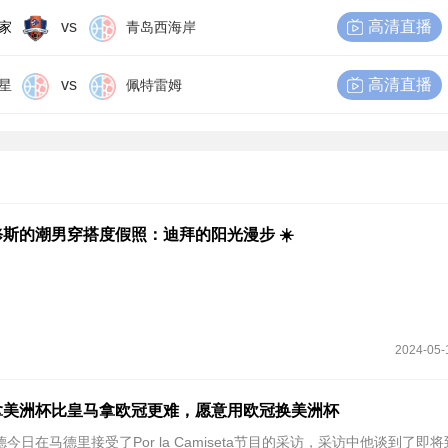
vs
高清直播
家
青岛西海岸
vs
高清直播
星
佩特雷姆
斯的潮男穿搭度假照：迪拜的阳光漫步 ☀️
2024-05-
拿美洲杯比皇马拿欧冠更难，愿意用欧冠换美洲杯
德今日在马德里接受了Por la Camiseta节目的采访，采访中他谈到了即