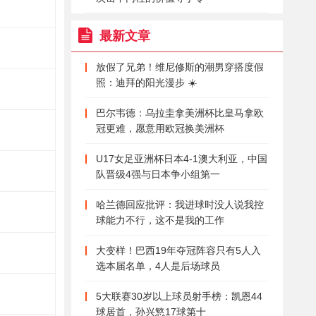
最新文章
放假了兄弟！维尼修斯的潮男穿搭度假
照：迪拜的阳光漫步 ☀️
巴尔韦德：乌拉圭拿美洲杯比皇马拿欧
冠更难，愿意用欧冠换美洲杯
U17女足亚洲杯日本4-1澳大利亚，中国
队晋级4强与日本争小组第一
哈兰德回应批评：我进球时没人说我控
球能力不行，这不是我的工作
大变样！巴西19年夺冠阵容只有5人入
选本届名单，4人是后场球员
5大联赛30岁以上球员射手榜：凯恩44
球居首，孙兴慜17球第十