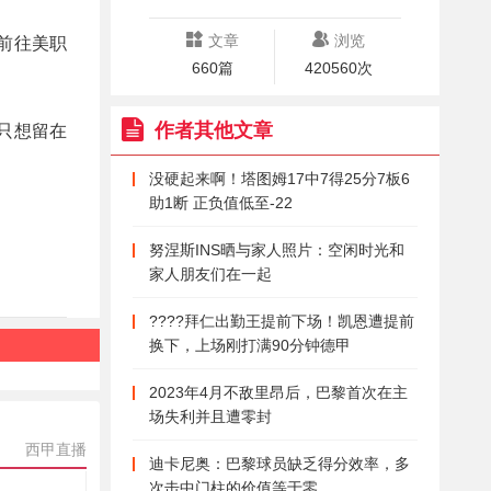
文章
浏览
前往美职
660篇
420560次
作者其他文章
只想留在
没硬起来啊！塔图姆17中7得25分7板6
助1断 正负值低至-22
努涅斯INS晒与家人照片：空闲时光和
家人朋友们在一起
????拜仁出勤王提前下场！凯恩遭提前
换下，上场刚打满90分钟德甲
2023年4月不敌里昂后，巴黎首次在主
场失利并且遭零封
西甲直播
迪卡尼奥：巴黎球员缺乏得分效率，多
次击中门柱的价值等于零