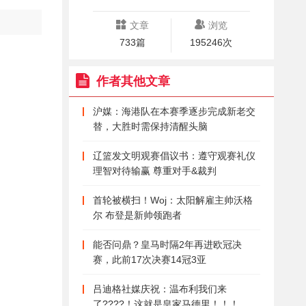
文章
浏览
733篇
195246次
作者其他文章
沪媒：海港队在本赛季逐步完成新老交
替，大胜时需保持清醒头脑
辽篮发文明观赛倡议书：遵守观赛礼仪
理智对待输赢 尊重对手&裁判
首轮被横扫！Woj：太阳解雇主帅沃格
尔 布登是新帅领跑者
能否问鼎？皇马时隔2年再进欧冠决
赛，此前17次决赛14冠3亚
吕迪格社媒庆祝：温布利我们来
了????！这就是皇家马德里！！！