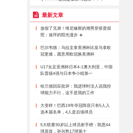
最新文章
放假了兄弟！维尼修斯的潮男穿搭度假
照：迪拜的阳光漫步 ☀️
巴尔韦德：乌拉圭拿美洲杯比皇马拿欧
冠更难，愿意用欧冠换美洲杯
U17女足亚洲杯日本4-1澳大利亚，中国
队晋级4强与日本争小组第一
哈兰德回应批评：我进球时没人说我控
球能力不行，这不是我的工作
大变样！巴西19年夺冠阵容只有5人入
选本届名单，4人是后场球员
5大联赛30岁以上球员射手榜：凯恩44
球居首，孙兴慜17球第十