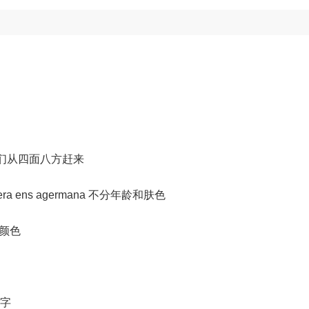
 nord 我们从四面八方赶来
bandera ens agermana 不分年龄和肤色
的颜色
名字