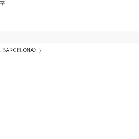
名字
BARCELONA》）