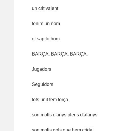
un crit valent
tenim un nom
el sap tothom
BARÇA, BARÇA, BARÇA.
Jugadors
Seguidors
tots unit fem força
son molts d'anys plens d'afanys
son molts gols que hem cridat