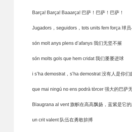
Barça! Barça! Baaarça! 巴萨！巴萨！巴萨！
Jugadors，seguidors，tots units fem fo
són molt anys plens d’afanys 我们无坚不摧
són molts gols que hem cridat 我们屡屡进球
i s’ha demostrat，s’ha demostrat 没有人是
que mai ningú no ens podrà tòrcer 强大的
Blaugrana al vent 旗帜在高高飘扬，蓝紫是它
un crit valent 队伍在勇敢拚搏