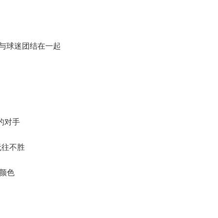
rça 球员与球迷团结在一起
你们的对手
巴萨无往不胜
的颜色