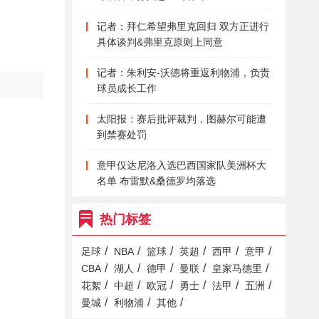
记者：拜仁希望弗里克回归 双方正进行
具体谈判&弗里克原则上同意
记者：朱利安-沃德将重返利物浦，负责
球员成长工作
太阳报：赛后批评裁判，图赫尔可能遭
到禁赛处罚
意甲仅达尼洛入选巴西国家队美洲杯大
名单 布雷默&桑德罗均落选
热门标签
/
/
/
/
/
/
足球
NBA
篮球
英超
西甲
意甲
/
/
/
/
/
CBA
湖人
德甲
曼联
皇家马德里
/
/
/
/
/
/
花絮
中超
欧冠
勇士
法甲
五洲
/
/
/
曼城
利物浦
其他