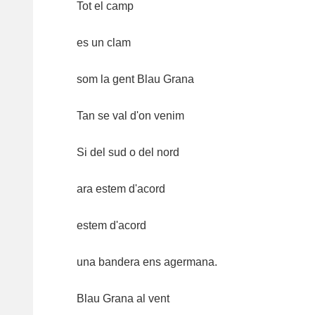
Tot el camp
es un clam
som la gent Blau Grana
Tan se val d'on venim
Si del sud o del nord
ara estem d'acord
estem d'acord
una bandera ens agermana.
Blau Grana al vent