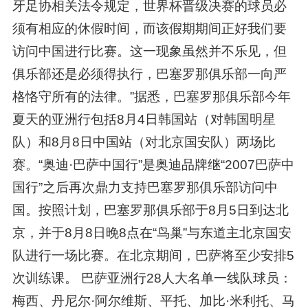
牙足协相关法令规定，世界杯晋级决赛的球员必
须有相应的休假时间，而该假期期间正好我们要
访问中国进行比赛。这一现象虽然并不乐见，但
俱乐部还是必须得执行，巴塞罗那俱乐部一向严
格恪守所有的法律。”据悉，巴塞罗那俱乐部今年
夏天的亚洲行包括8月4日韩国站（对韩国明星
队）和8月8日中国站（对北京国安队）两场比
赛。“奥迪·巴萨中国行”是奥迪品牌继“2007巴萨中
国行”之后再次鼎力支持巴塞罗那俱乐部访问中
国。按照计划，巴塞罗那俱乐部于8月5日到达北
京，并于8月8日晚8点在“鸟巢”与东道主北京国安
队进行一场比赛。在北京期间，巴萨将至少安排5
次训练课。 巴萨亚洲行28人大名单一线队球员：
梅西、丹尼尔·阿尔维斯、平托、加比·米利托、马