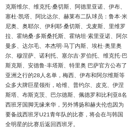
克斯维尔、维克托·桑切斯、阿德里亚诺、伊布、
塞杜·凯塔、阿比达尔、赫莱布二队球员：鲁本·米
尼奥、奥耶尔、伊利耶·桑切斯、戈麦斯、里维罗
拉、霍纳桑·多斯桑托斯、霍纳坦·索里亚诺、阿尔
曼多、达尔毛、本杰明·马丁内斯、埃杜·奥里奥
尔、穆涅萨、诺利托、塞尔吉·罗伯托、维克托·巴
斯克斯、安德鲁·丰塔斯、特里奥 巴萨官方公布了
亚洲之行的28人名单，梅西、伊布和阿尔维斯等
众多大牌巨星领衔，哈维、普约尔、皮克、伊涅
斯塔、布斯克茨、巴尔德斯、佩德罗和比利亚8名
西班牙国脚无缘来华，另外博扬和赫夫伦也因为
要备战西班牙U21青年队的比赛，将会在与韩国
全明星的比赛后返回西班牙。