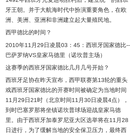
牙王朝。并于大航海时代中扮演重要角色，在欧
洲、美洲、亚洲和非洲建立起大量殖民地。
西甲德比的时间？
2010年11月29日凌晨03：45：西班牙国家德比--
巴萨罗纳VS皇家马德里（诺坎普主场）
这赛季的西班牙国家德比几月几号开始？
西班牙足协在昨天宣布，西甲联赛第13轮的重头
戏西班牙国家德比的开赛时间被确定为当地时间
11月29日21时（北京时间11月30日凌晨4点），
到时巴塞罗那将坐镇诺坎普球场迎战皇家马德
里。由于西班牙加泰罗尼亚大区选举将在11月28
日进行，为了缓解当地的安全保卫压力，最终西