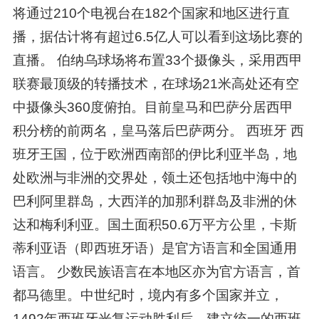
将通过210个电视台在182个国家和地区进行直
播，据估计将有超过6.5亿人可以看到这场比赛的
直播。 伯纳乌球场将布置33个摄像头，采用西甲
联赛最顶级的转播技术，在球场21米高处还有空
中摄像头360度俯拍。目前皇马和巴萨分居西甲
积分榜的前两名，皇马落后巴萨两分。 西班牙 西
班牙王国，位于欧洲西南部的伊比利亚半岛，地
处欧洲与非洲的交界处，领土还包括地中海中的
巴利阿里群岛，大西洋的加那利群岛及非洲的休
达和梅利利亚。国土面积50.6万平方公里，卡斯
蒂利亚语（即西班牙语）是官方语言和全国通用
语言。 少数民族语言在本地区亦为官方语言，首
都马德里。中世纪时，境内有多个国家并立，
1492年西班牙光复运动胜利后，建立统一的西班