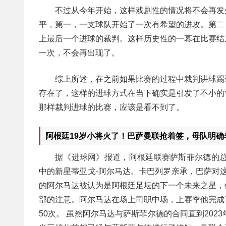
不过从今年开始，这样戏剧性的情况将不会再发
平，第一，一支球队开始了一次有希望的进攻。第二
上最后一个进球的裁判。这样历史性的一幕在比赛结
一次，不会再出现了。
综上所述，在之前如果比赛的过程中裁判讲球踢
存在了，这样的进球方式在当下确实是引发了不小的
那样裁判进球的比赛，应该是看不到了。
阿根廷19岁小将火了！巴萨曼联抢着签，母队明确
据《进球网》报道，阿根廷联赛萨斯菲尔德的总监
中的新星蒂亚戈-阿尔马达。卡巴列罗亲承，巴萨对这
的阿尔马达被认为是阿根廷足坛的下一个未来之星，
部的注意。阿尔马达在场上司职中场，上赛季他完成
50次。 虽然阿尔马达与萨斯菲尔德的合同直到20