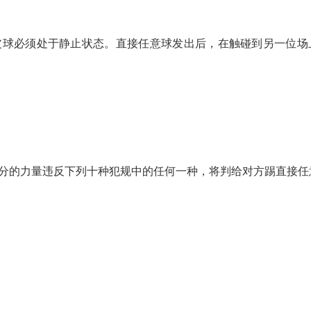
皮球必须处于静止状态。直接任意球发出后，在触碰到另一位场
分的力量违反下列十种犯规中的任何一种，将判给对方踢直接任