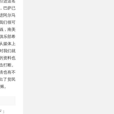
引进这名
，巴萨已
引进阿尔马
我们很可
钱，南美
俱乐部希
从媒体上
时我们就
的资料也
击打断。
事情也有不
出了贫民
入账。
下：