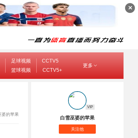
✕
足球视频
CCTV5
更多
篮球视频
CCTV5+
VIP
白雪巫婆的苹果
白雪巫婆的苹果
关注他