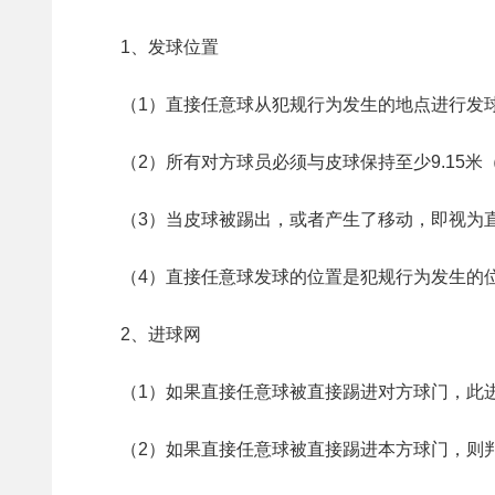
1、发球位置
（1）直接任意球从犯规行为发生的地点进行发
（2）所有对方球员必须与皮球保持至少9.15米
（3）当皮球被踢出，或者产生了移动，即视为
（4）直接任意球发球的位置是犯规行为发生的
2、进球网
（1）如果直接任意球被直接踢进对方球门，此
（2）如果直接任意球被直接踢进本方球门，则