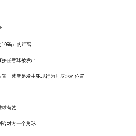
球
（10码）的距离
直接任意球被发出
位置，或者是发生犯规行为时皮球的位置
进球有效
判给对方一个角球