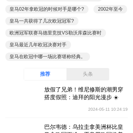
皇马02年拿欧冠的时候对手是哪个?
2002年至今
皇马一共获得了几次欧冠冠军?
欧洲冠军联赛马德里竞技VS勒沃库森比赛时
皇马最近几年欧冠决赛对手
皇马在欧冠中哪一场比赛堪称经典。
推荐
头条
放假了兄弟！维尼修斯的潮男穿
搭度假照：迪拜的阳光漫步 ☀️
2024-05-11 10:24:19
巴尔韦德：乌拉圭拿美洲杯比皇