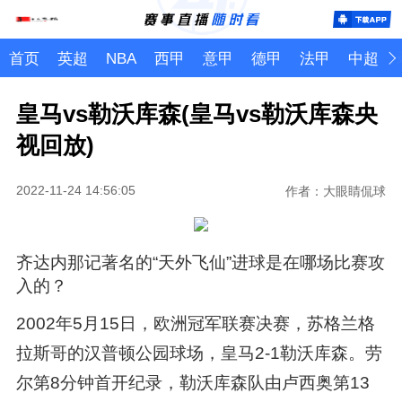
首页
英超
NBA
西甲
意甲
德甲
法甲
中超
皇马vs勒沃库森(皇马vs勒沃库森央
视回放)
2022-11-24 14:56:05
作者：大眼睛侃球
齐达内那记著名的“天外飞仙”进球是在哪场比赛攻
入的？
2002年5月15日，欧洲冠军联赛决赛，苏格兰格
拉斯哥的汉普顿公园球场，皇马2-1勒沃库森。劳
尔第8分钟首开纪录，勒沃库森队由卢西奥第13