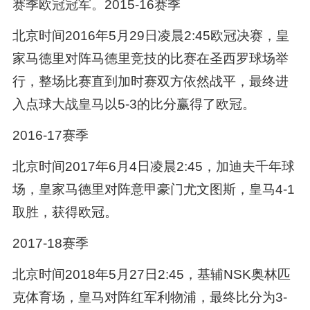
赛季欧冠冠军。2015-16赛季
北京时间2016年5月29日凌晨2:45欧冠决赛，皇
家马德里对阵马德里竞技的比赛在圣西罗球场举
行，整场比赛直到加时赛双方依然战平，最终进
入点球大战皇马以5-3的比分赢得了欧冠。
2016-17赛季
北京时间2017年6月4日凌晨2:45，加迪夫千年球
场，皇家马德里对阵意甲豪门尤文图斯，皇马4-1
取胜，获得欧冠。
2017-18赛季
北京时间2018年5月27日2:45，基辅NSK奥林匹
克体育场，皇马对阵红军利物浦，最终比分为3-