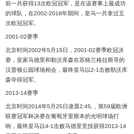
前一共获得13次欧冠冠军，是在该赛事上最成功
的球队，在2002-2018年期间，皇马一共拿过五
次欧冠冠军。
2001-02赛季
北京时间2002年5月15日，2001-02赛季欧冠决
赛，皇家马德里和勒沃库森在苏格兰格拉斯哥的
汉普顿公园球场相会，最终皇马以2-1击败勒沃库
森夺得冠军。
2013-14赛季
北京时间2014年5月25日凌晨2:45,，第59届欧洲
联赛冠军杯决赛在葡萄牙里斯本的光明球场打
响，最终皇马以4-1击败马德里竞技获得2013-14