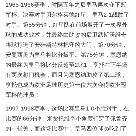
1965-1966赛季，时隔五年之后皇马再次夺下冠
军杯。决赛对手贝尔格莱德红星。皇马2-1战胜了
对手。第55分钟，红星队在前场展开了一次界外
球的成功战术，并最终由助攻的后卫武斯沃维奇
将球打进了安硅斯特林把守的大门，第70分钟，
安曼西奥为皇马将比分扳平。第75分钟，塞恩纳
的最终为皇马将比分反超至2比1，亨托在下半场
有两次射门机会，而且为塞恩纳助攻了第二球，
亨托也成为欧洲足球历史第一位六次夺得欧洲冠
军杯的球员！
1997-1998赛季，这场比赛皇马1-0小胜对手，在
比赛的66分钟，米贾托维奇小角度打穿了佩鲁齐
的十指关，而这场比赛中，皇马四位球员吃到了