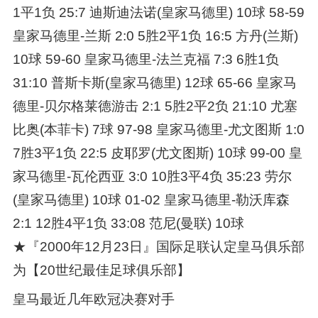
1平1负 25:7 迪斯迪法诺(皇家马德里) 10球 58-59
皇家马德里-兰斯 2:0 5胜2平1负 16:5 方丹(兰斯)
10球 59-60 皇家马德里-法兰克福 7:3 6胜1负
31:10 普斯卡斯(皇家马德里) 12球 65-66 皇家马
德里-贝尔格莱德游击 2:1 5胜2平2负 21:10 尤塞
比奥(本菲卡) 7球 97-98 皇家马德里-尤文图斯 1:0
7胜3平1负 22:5 皮耶罗(尤文图斯) 10球 99-00 皇
家马德里-瓦伦西亚 3:0 10胜3平4负 35:23 劳尔
(皇家马德里) 10球 01-02 皇家马德里-勒沃库森
2:1 12胜4平1负 33:08 范尼(曼联) 10球
★『2000年12月23日』国际足联认定皇马俱乐部
为【20世纪最佳足球俱乐部】
皇马最近几年欧冠决赛对手