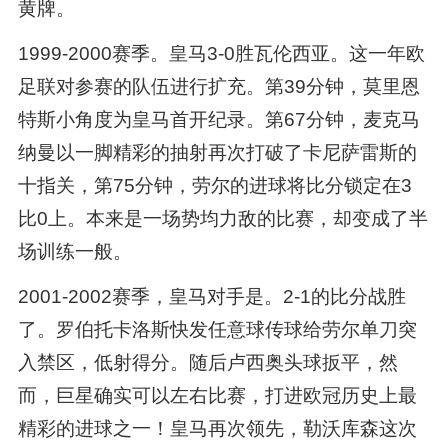
黄牌。
1999-2000赛季。皇马3-0胜瓦伦西亚。这一年欧
足联对参赛的队伍进行扩充。第39分钟，莫里恩
特斯小角度为皇马首开纪录。第67分钟，麦克马
纳曼以一脚精彩的抽射再次打破了卡尼萨雷斯的
十指关，第75分钟，劳尔的进球将比分锁定在3
比0上。本来是一场势均力敌的比赛，却变成了半
场训练一般。
2001-2002赛季，皇马对手是。2-1的比分战胜
了。罗伯托卡洛斯快发任意球传球给劳尔单刀突
入禁区，低射得分。随后卢西奥头球扳平，然
而，巨星确实可以左右比赛，打进欧冠历史上最
精彩的进球之一！皇马再次领先，勒沃库森这次