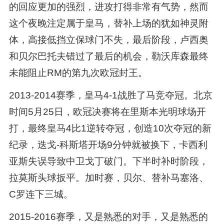
的回应更加的强烈，进攻打得非常有气势，然而
这个夜晚注定属于皇马，替补上场的犹如神灵附
体，高接低挡立保球门不失，最后阶段，卢西奥
和贝尔巴托夫错过了最后的机会，勒沃库森最终
未能阻止RM的第九次欧冠封王。
2013-2014赛季，皇马4-1战胜了马竞夺冠。北京
时间5月25日，欧冠决赛将在里斯本光明球场开
打，最终皇马4比1逆转夺冠，创造10次夺冠的新
纪录，迭戈-科斯塔开场9分钟就被换下，卡西利
亚斯失误导致中卫戈丁破门。下半时补时阶段，
拉莫斯头球扳平。加时赛，贝尔、替补马塞洛、
C罗连下三城。
2015-2016赛季，又是熟悉的对手，又是熟悉的