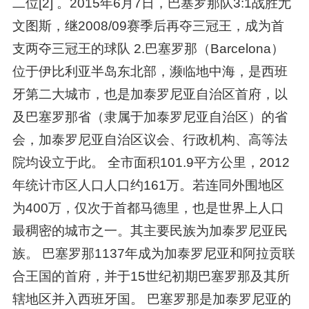
二位[2] 。2015年6月7日，巴塞罗那队3:1战胜尤
文图斯，继2008/09赛季后再夺三冠王，成为首
支两夺三冠王的球队 2.巴塞罗那（Barcelona）
位于伊比利亚半岛东北部，濒临地中海，是西班
牙第二大城市，也是加泰罗尼亚自治区首府，以
及巴塞罗那省（隶属于加泰罗尼亚自治区）的省
会，加泰罗尼亚自治区议会、行政机构、高等法
院均设立于此。 全市面积101.9平方公里，2012
年统计市区人口人口约161万。若连同外围地区
为400万，仅次于首都马德里，也是世界上人口
最稠密的城市之一。其主要民族为加泰罗尼亚民
族。 巴塞罗那1137年成为加泰罗尼亚和阿拉贡联
合王国的首府，并于15世纪初期巴塞罗那及其所
辖地区并入西班牙国。 巴塞罗那是加泰罗尼亚的