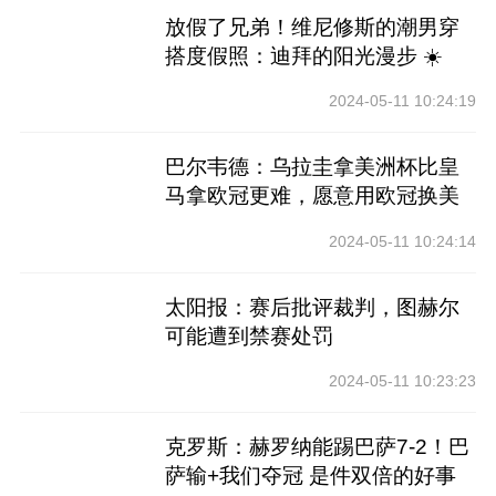
放假了兄弟！维尼修斯的潮男穿
搭度假照：迪拜的阳光漫步 ☀️
2024-05-11 10:24:19
巴尔韦德：乌拉圭拿美洲杯比皇
马拿欧冠更难，愿意用欧冠换美
洲杯
2024-05-11 10:24:14
太阳报：赛后批评裁判，图赫尔
可能遭到禁赛处罚
2024-05-11 10:23:23
克罗斯：赫罗纳能踢巴萨7-2！巴
萨输+我们夺冠 是件双倍的好事