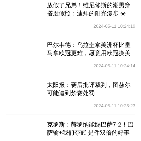
放假了兄弟！维尼修斯的潮男穿
搭度假照：迪拜的阳光漫步 ☀️
2024-05-11 10:24:19
巴尔韦德：乌拉圭拿美洲杯比皇
马拿欧冠更难，愿意用欧冠换美
洲杯
2024-05-11 10:24:14
太阳报：赛后批评裁判，图赫尔
可能遭到禁赛处罚
2024-05-11 10:23:23
克罗斯：赫罗纳能踢巴萨7-2！巴
萨输+我们夺冠 是件双倍的好事