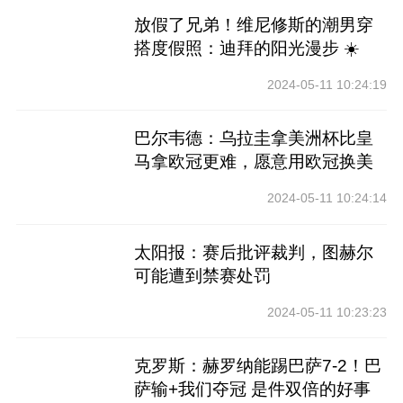
放假了兄弟！维尼修斯的潮男穿
搭度假照：迪拜的阳光漫步 ☀️
2024-05-11 10:24:19
巴尔韦德：乌拉圭拿美洲杯比皇
马拿欧冠更难，愿意用欧冠换美
洲杯
2024-05-11 10:24:14
太阳报：赛后批评裁判，图赫尔
可能遭到禁赛处罚
2024-05-11 10:23:23
克罗斯：赫罗纳能踢巴萨7-2！巴
萨输+我们夺冠 是件双倍的好事