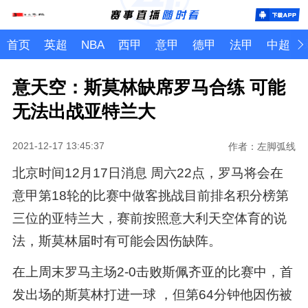
首页
英超
NBA
西甲
意甲
德甲
法甲
中超
意天空：斯莫林缺席罗马合练 可能
无法出战亚特兰大
2021-12-17 13:45:37
作者：左脚弧线
北京时间12月17日消息 周六22点，罗马将会在
意甲第18轮的比赛中做客挑战目前排名积分榜第
三位的亚特兰大，赛前按照意大利天空体育的说
法，斯莫林届时有可能会因伤缺阵。
在上周末罗马主场2-0击败斯佩齐亚的比赛中，首
发出场的斯莫林打进一球 ，但第64分钟他因伤被