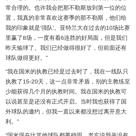
常合理的。也许我会把那不勒斯放到第一位的位
置，我真的非常喜欢这赛季的那不勒斯，他们给
我的印象就是‘强队’。亚特兰大在过去的10场比赛
里赢了8场，一度有着6连胜的好局面，但是我们
昨天输球了。我们已经做得很好了，但前面还有
球队做得更好。”
“我在国米的执教已经是过去时了，我在一线队只
执教了15-20天，这一点非常矛盾，别的主教练至
少能获得几个月的执教时间。我在国米的执教可
以说甚至是还没有正式开启。当时我也获得了国
外球队的邀约，但我一直以来都没想过离开意大
利。”
“国米现在比其他球队都要稳固，老实说我并没有