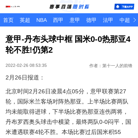
首页
英超
NBA
西甲
意甲
德甲
法甲
中超
意甲-丹布头球中框 国米0-0热那亚4
轮不胜!仍第2
2022-02-26 08:53:35
作者：第十一人的前锋
2月26日报道：
北京时间2月26日凌晨4点05分，意甲联赛第27
轮，国际米兰客场对阵热那亚。上半场比赛两队
均未能取得进球，下半场比赛热那亚连伤两将，
丹布罗西奥头球击中横梁，最终两队0-0闷平，国
米遭遇联赛4轮不胜。本场比赛过后国米积55