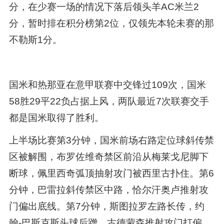
分，在少赛一场的情况下落后领头羊AC米兰2
分，暂时排在积分榜第2位，仅领先本轮未赛的那
不勒斯1分。
国米和热那亚在意甲联赛中交锋过109次，国米
58胜29平22负占据上风，两队最近7次联赛交手
都是国米取得了胜利。
上半场比赛第3分钟，国米前场右路定位球斜传禁
区被解围，布罗佐维奇禁区前沿从梅莱戈尼脚下
断球，佩里西奇弧顶抽射攻门被西里古扑住。第6
分钟，巴雷拉斜传禁区中路，恰尔汗奥卢推射攻
门偏出底线。第7分钟，斯图拉罗左路长传，约
翰-巴斯克斯头球后蹭，古德蒙森推射攻门打偏。