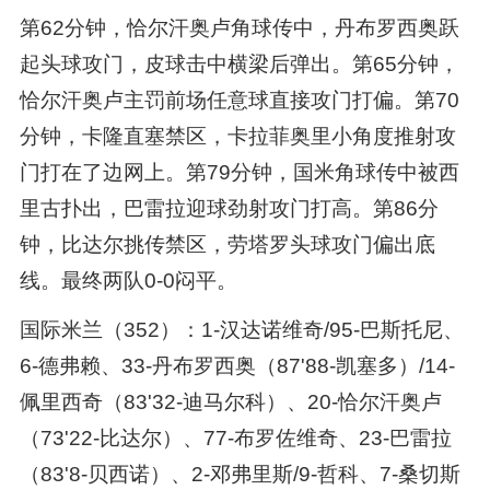
第62分钟，恰尔汗奥卢角球传中，丹布罗西奥跃
起头球攻门，皮球击中横梁后弹出。第65分钟，
恰尔汗奥卢主罚前场任意球直接攻门打偏。第70
分钟，卡隆直塞禁区，卡拉菲奥里小角度推射攻
门打在了边网上。第79分钟，国米角球传中被西
里古扑出，巴雷拉迎球劲射攻门打高。第86分
钟，比达尔挑传禁区，劳塔罗头球攻门偏出底
线。最终两队0-0闷平。
国际米兰（352）：1-汉达诺维奇/95-巴斯托尼、
6-德弗赖、33-丹布罗西奥（87'88-凯塞多）/14-
佩里西奇（83'32-迪马尔科）、20-恰尔汗奥卢
（73'22-比达尔）、77-布罗佐维奇、23-巴雷拉
（83'8-贝西诺）、2-邓弗里斯/9-哲科、7-桑切斯