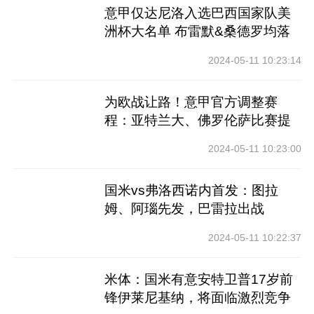
意甲仅达尼洛入选巴西国家队美
洲杯大名单 布雷默&桑德罗均落
选
2024-05-11 10:23:14
为欧战让路！意甲官方调整赛
程：亚特兰大、佛罗伦萨比赛提
前
2024-05-11 10:23:00
国米vs弗洛西诺内首发：图拉
姆、阿瑙先发，巴雷拉出战
2024-05-11 10:22:37
米体：国米有意安特卫普17岁前
锋伊莱尼基纳，将面临激烈竞争