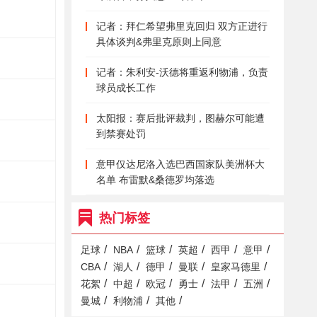
记者：拜仁希望弗里克回归 双方正进行
具体谈判&弗里克原则上同意
记者：朱利安-沃德将重返利物浦，负责
球员成长工作
太阳报：赛后批评裁判，图赫尔可能遭
到禁赛处罚
意甲仅达尼洛入选巴西国家队美洲杯大
名单 布雷默&桑德罗均落选
热门标签
/
/
/
/
/
/
足球
NBA
篮球
英超
西甲
意甲
/
/
/
/
/
CBA
湖人
德甲
曼联
皇家马德里
/
/
/
/
/
/
花絮
中超
欧冠
勇士
法甲
五洲
/
/
/
曼城
利物浦
其他