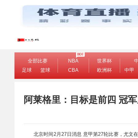
全部比赛
NBA
世界杯
足球
篮球
CBA
欧洲杯
中甲
阿莱格里：目标是前四 冠
北京时间2月27日消息 意甲第27轮比赛，尤