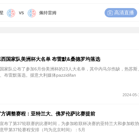
vs
高清直播
星
佩特雷姆
西国家队美洲杯大名单 布雷默&桑德罗均落选
巴西国家队公布了参加6月份美洲杯的23人大名单，其中内马尔伤缺，热苏斯
雷默落选。据意大利媒体pazzidifan
2024-05-
官方调整赛程：亚特兰大、佛罗伦萨比赛提前
官方宣布了第37轮联赛的比赛时间，为参加欧联杯决赛的亚特兰大和参加欧
意甲第37轮赛程安排（均为北京时间）：5月