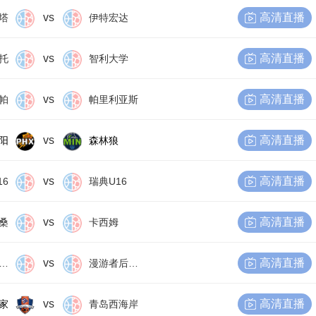
vs
高清直播
塔
伊特宏达
vs
高清直播
托
智利大学
vs
高清直播
帕
帕里利亚斯
vs
高清直播
阳
森林狼
vs
高清直播
16
瑞典U16
vs
高清直播
桑
卡西姆
vs
高清直播
尔比恩后备队
漫游者后备队
vs
高清直播
家
青岛西海岸