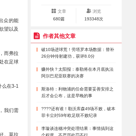
文章
浏览
680篇
193348次
出众的能
欲望以及
作者其他文章
破10场进球荒！劳塔罗本场数据：替补
，而弗拉
26分钟传射建功，获评8.0分
处在足球
赚外快？太阳报：泰勒将在本月底执法
阿尔巴尼亚联赛的决赛
在3-1
斯洛特：利物浦的任命需要妥善安排之
后才会公布，这是早晚的事
????还有谁！勒沃库森49场不败，破本
，我们需
菲卡尘封59年欧足联不败纪录
李璇谈连穗冲突处理结果：事情搞到这
好。莫拉
个程度，不严厉处罚不行