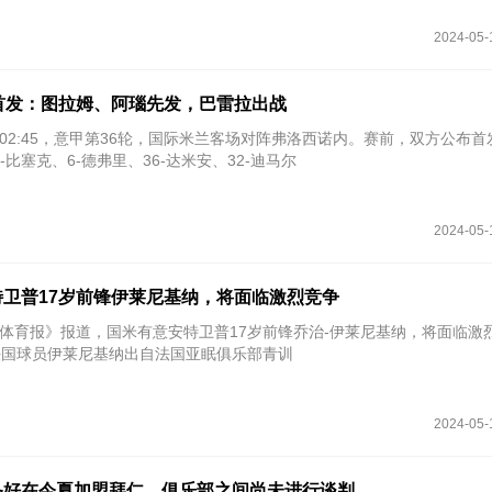
2024-05-
首发：图拉姆、阿瑙先发，巴雷拉出战
间02:45，意甲第36轮，国际米兰客场对阵弗洛西诺内。赛前，双方公布
-比塞克、6-德弗里、36-达米安、32-迪马尔
2024-05-
卫普17岁前锋伊莱尼基纳，将面临激烈竞争
米兰体育报》报道，国米有意安特卫普17岁前锋乔治-伊莱尼基纳，将面临激
法国球员伊莱尼基纳出自法国亚眠俱乐部青训
2024-05-
备好在今夏加盟拜仁，俱乐部之间尚未进行谈判