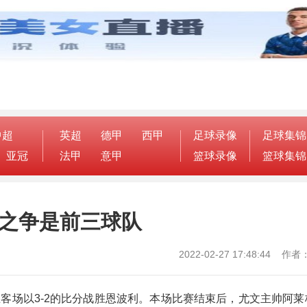
中超
英超
德甲
西甲
足球录像
足球集锦
亚冠
法甲
意甲
篮球录像
篮球集锦
军之争是前三球队
2022-02-27 17:48:44 
文在客场以3-2的比分战胜恩波利。本场比赛结束后，尤文主帅阿