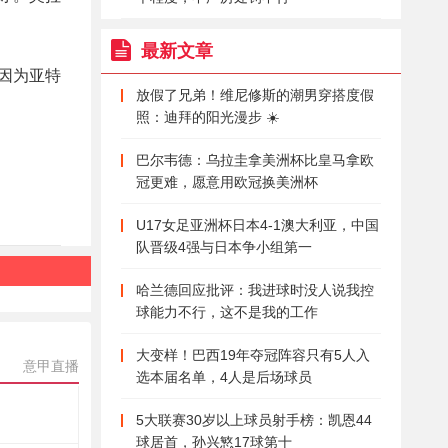
最新文章
因为亚特
放假了兄弟！维尼修斯的潮男穿搭度假
照：迪拜的阳光漫步 ☀️
巴尔韦德：乌拉圭拿美洲杯比皇马拿欧
冠更难，愿意用欧冠换美洲杯
U17女足亚洲杯日本4-1澳大利亚，中国
队晋级4强与日本争小组第一
哈兰德回应批评：我进球时没人说我控
球能力不行，这不是我的工作
大变样！巴西19年夺冠阵容只有5人入
意甲直播
选本届名单，4人是后场球员
5大联赛30岁以上球员射手榜：凯恩44
球居首，孙兴慜17球第十