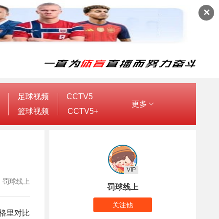
✕
足球视频
CCTV5
更多
篮球视频
CCTV5+
VIP
作者：罚球线上
罚球线上
关注他
莱格里对比