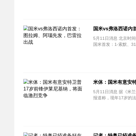
国米vs弗洛西诺内
5月11日消息 北京时
国米首发：1-索默、31
米体：国米有意安特
5月11日消息 据《
报道称，现年17岁的
记者：特奥已经准