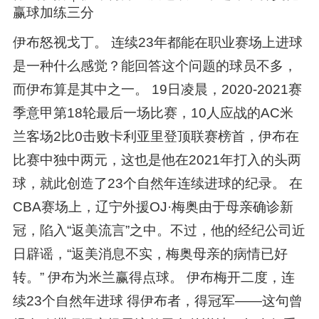
赢球加练三分
伊布怒视戈丁。 连续23年都能在职业赛场上进球
是一种什么感觉？能回答这个问题的球员不多，
而伊布算是其中之一。 19日凌晨，2020-2021赛
季意甲第18轮最后一场比赛，10人应战的AC米
兰客场2比0击败卡利亚里登顶联赛榜首，伊布在
比赛中独中两元，这也是他在2021年打入的头两
球，就此创造了23个自然年连续进球的纪录。 在
CBA赛场上，辽宁外援OJ·梅奥由于母亲确诊新
冠，陷入“返美流言”之中。不过，他的经纪公司近
日辟谣，“返美消息不实，梅奥母亲的病情已好
转。” 伊布为米兰赢得点球。 伊布梅开二度，连
续23个自然年进球 得伊布者，得冠军——这句曾