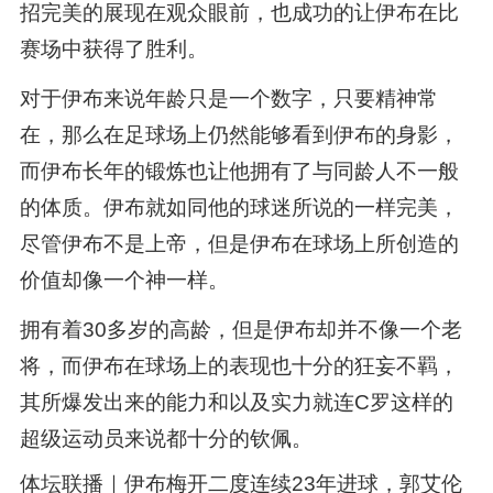
招完美的展现在观众眼前，也成功的让伊布在比
赛场中获得了胜利。
对于伊布来说年龄只是一个数字，只要精神常
在，那么在足球场上仍然能够看到伊布的身影，
而伊布长年的锻炼也让他拥有了与同龄人不一般
的体质。伊布就如同他的球迷所说的一样完美，
尽管伊布不是上帝，但是伊布在球场上所创造的
价值却像一个神一样。
拥有着30多岁的高龄，但是伊布却并不像一个老
将，而伊布在球场上的表现也十分的狂妄不羁，
其所爆发出来的能力和以及实力就连C罗这样的
超级运动员来说都十分的钦佩。
体坛联播｜伊布梅开二度连续23年进球，郭艾伦