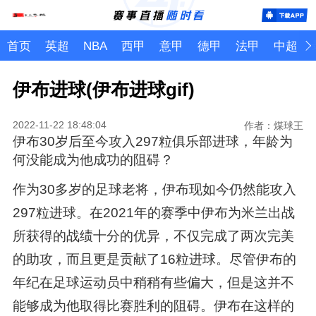
首页
英超
NBA
西甲
意甲
德甲
法甲
中超
伊布进球(伊布进球gif)
2022-11-22 18:48:04
作者：煤球王
伊布30岁后至今攻入297粒俱乐部进球，年龄为
何没能成为他成功的阻碍？
作为30多岁的足球老将，伊布现如今仍然能攻入
297粒进球。在2021年的赛季中伊布为米兰出战
所获得的战绩十分的优异，不仅完成了两次完美
的助攻，而且更是贡献了16粒进球。尽管伊布的
年纪在足球运动员中稍稍有些偏大，但是这并不
能够成为他取得比赛胜利的阻碍。伊布在这样的