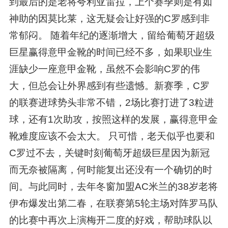
到最后的是老将夸利亚雷拉，上个赛季则是有如
神助的因莫比莱，这无疑会让好强的C罗感到非
常郁闷。 随着年纪的逐渐增大，留给葡萄牙超级
巨星赢得意甲金靴的时间已经不多，如果职业生
涯缺少一座意甲金靴，虽然不会影响C罗的伟
大，但总会让外界感到有些遗憾。新赛季，C罗
的联赛进球势头非常不错，2场比赛打进了3粒进
球，还有1次助攻，按照这样的发展，赢得意甲金
靴难度应该不会太大。 只可惜，老天似乎也要和
C罗过不去，关键时刻葡萄牙超级巨星因为新冠
而无奈被隔离，何时能复出还没有一个确切的时
间。与此同时，去年冬窗加盟AC米兰的38岁老将
伊布爆发出第二春，在联赛第5轮主场对阵罗马队
的比赛中再次上演梅开二度的好戏，帮助球队以