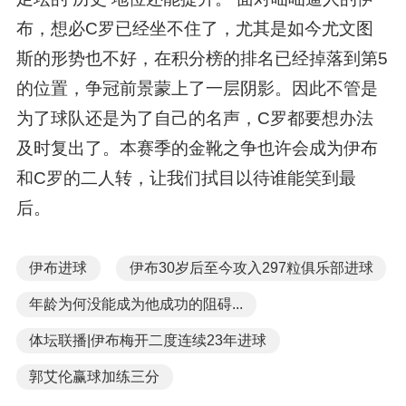
布，想必C罗已经坐不住了，尤其是如今尤文图
斯的形势也不好，在积分榜的排名已经掉落到第5
的位置，争冠前景蒙上了一层阴影。因此不管是
为了球队还是为了自己的名声，C罗都要想办法
及时复出了。本赛季的金靴之争也许会成为伊布
和C罗的二人转，让我们拭目以待谁能笑到最
后。
伊布进球
伊布30岁后至今攻入297粒俱乐部进球
年龄为何没能成为他成功的阻碍...
体坛联播|伊布梅开二度连续23年进球
郭艾伦赢球加练三分