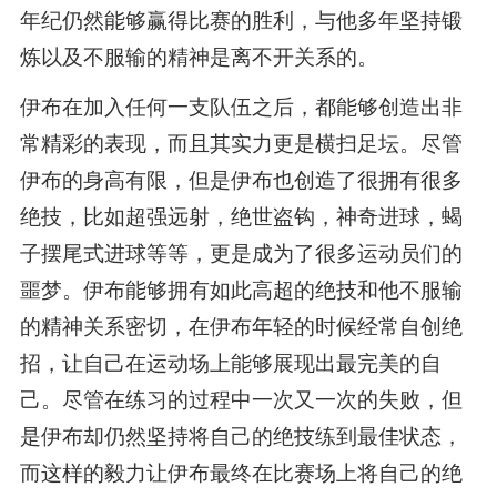
年纪仍然能够赢得比赛的胜利，与他多年坚持锻
炼以及不服输的精神是离不开关系的。
伊布在加入任何一支队伍之后，都能够创造出非
常精彩的表现，而且其实力更是横扫足坛。尽管
伊布的身高有限，但是伊布也创造了很拥有很多
绝技，比如超强远射，绝世盗钩，神奇进球，蝎
子摆尾式进球等等，更是成为了很多运动员们的
噩梦。伊布能够拥有如此高超的绝技和他不服输
的精神关系密切，在伊布年轻的时候经常自创绝
招，让自己在运动场上能够展现出最完美的自
己。尽管在练习的过程中一次又一次的失败，但
是伊布却仍然坚持将自己的绝技练到最佳状态，
而这样的毅力让伊布最终在比赛场上将自己的绝