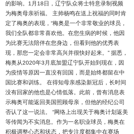
的影响。1月18日，辽宁队众将士特意录制视频
为梅奥母亲祈福。 主帅杨鸣在送上祝福的同时肯
定了梅奥的表现，“梅奥是一个非常敬业的球员，
我们全队都非常喜欢他。在您生病的时候，他因
为比赛无法陪伴在您身边，但看到他的优秀表
现，那您一定会非常高兴并很快好起来。” 据悉，
梅奥从2020年3月底加盟辽宁队开始到现在，因
为疫情等原因一直没有回国，而是始终都留在中
国比赛和训练。 在得知母亲感染新冠后，长时间
没有回家的他也是心情低落。此前，曾有消息表
示梅奥可能返回美国照顾母亲，但他的经纪公司
否认了这一说法。 “网络上出现关于梅奥计划返美
等传闻为不实消息。作为一名职业球员，梅奥在
积极调整心态和状态，把专注度都集中在赛场