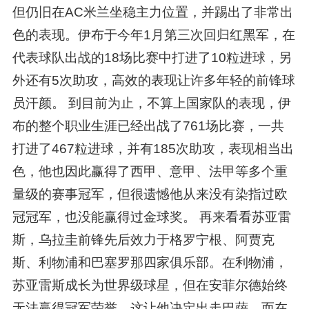
但仍旧在AC米兰坐稳主力位置，并踢出了非常出
色的表现。伊布于今年1月第三次回归红黑军，在
代表球队出战的18场比赛中打进了10粒进球，另
外还有5次助攻，高效的表现让许多年轻的前锋球
员汗颜。 到目前为止，不算上国家队的表现，伊
布的整个职业生涯已经出战了761场比赛，一共
打进了467粒进球，并有185次助攻，表现相当出
色，他也因此赢得了西甲、意甲、法甲等多个重
量级的赛事冠军，但很遗憾他从来没有染指过欧
冠冠军，也没能赢得过金球奖。 再来看看苏亚雷
斯，乌拉圭前锋先后效力于格罗宁根、阿贾克
斯、利物浦和巴塞罗那四家俱乐部。在利物浦，
苏亚雷斯成长为世界级球星，但在安菲尔德始终
无法赢得冠军荣誉，这让他决定出走巴萨，而在