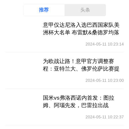
推荐
头条
意甲仅达尼洛入选巴西国家队美
洲杯大名单 布雷默&桑德罗均落
选
2024-05-11 10:23:14
为欧战让路！意甲官方调整赛
程：亚特兰大、佛罗伦萨比赛提
前
2024-05-11 10:23:00
国米vs弗洛西诺内首发：图拉
姆、阿瑙先发，巴雷拉出战
2024-05-11 10:22:37