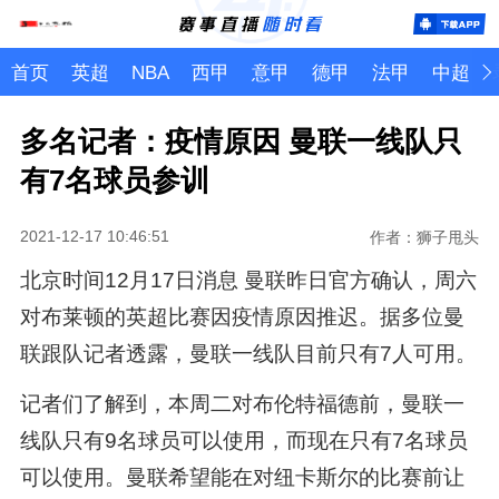
首页
英超
NBA
西甲
意甲
德甲
法甲
中超
多名记者：疫情原因 曼联一线队只
有7名球员参训
2021-12-17 10:46:51
作者：狮子甩头
北京时间12月17日消息 曼联昨日官方确认，周六
对布莱顿的英超比赛因疫情原因推迟。据多位曼
联跟队记者透露，曼联一线队目前只有7人可用。
记者们了解到，本周二对布伦特福德前，曼联一
线队只有9名球员可以使用，而现在只有7名球员
可以使用。曼联希望能在对纽卡斯尔的比赛前让