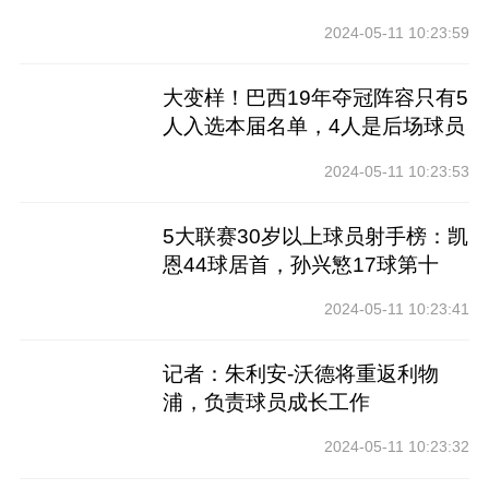
工作
2024-05-11 10:23:59
大变样！巴西19年夺冠阵容只有5
人入选本届名单，4人是后场球员
2024-05-11 10:23:53
5大联赛30岁以上球员射手榜：凯
恩44球居首，孙兴慜17球第十
2024-05-11 10:23:41
记者：朱利安-沃德将重返利物
浦，负责球员成长工作
2024-05-11 10:23:32