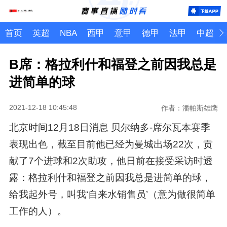
首页
英超
NBA
西甲
意甲
德甲
法甲
中超
B席：格拉利什和福登之前因我总是
进简单的球
2021-12-18 10:45:48
作者：潘帕斯雄鹰
北京时间12月18日消息 贝尔纳多-席尔瓦本赛季
表现出色，截至目前他已经为曼城出场22次，贡
献了7个进球和2次助攻，他日前在接受采访时透
露：格拉利什和福登之前因我总是进简单的球，
给我起外号，叫我‘自来水销售员’（意为做很简单
工作的人）。