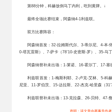
第88分钟，科赫放倒马丁内利，吃到黄牌。↓
最终全场比赛结束，阿森纳4-1利兹联。
双方比赛阵容：
阿森纳首发：32-拉姆斯代尔、3-蒂尔尼、4-本-怀
0-塔瓦雷斯）、7-萨卡（78’10-史密斯-罗）、35-
阿森纳替补未出场：1-莱诺、16-霍尔丁、17-塞
利兹联首发：1-梅斯利耶、2-卢克-艾林、5-科赫、
尼亚、11-罗伯茨、15-达拉斯、22-杰克-哈里森（31’
利兹联替补未出场：13-克拉森、26-贝特、47-詹
声明：该文章由赛事号作者