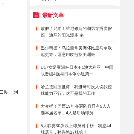
↓
最新文章
放假了兄弟！维尼修斯的潮男穿搭度假
照：迪拜的阳光漫步 ☀️
巴尔韦德：乌拉圭拿美洲杯比皇马拿欧
冠更难，愿意用欧冠换美洲杯
U17女足亚洲杯日本4-1澳大利亚，中国
队晋级4强与日本争小组第一
哈兰德回应批评：我进球时没人说我控
二度，阿
球能力不行，这不是我的工作
大变样！巴西19年夺冠阵容只有5人入
选本届名单，4人是后场球员
5大联赛30岁以上球员射手榜：凯恩44
球居首，孙兴慜17球第十