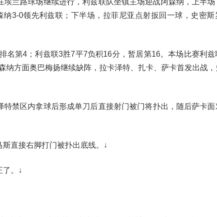
18轮在埃兰路球场继续进行，利兹联队坐镇主场迎战阿森纳，上半
纳3-0领先利兹联；下半场，拉菲尼亚点射扳回一球，史密斯
排名第4；利兹联3胜7平7负积16分，暂居第16。本场比赛利
森纳方面奥巴梅扬继续缺阵，拉卡泽特、扎卡、萨卡首发出战，
泽特禁区内拿球后形成单刀后直接射门被门将扑出，随后萨卡面
马斯直接右脚打门被扑出底线。↓
了。↓