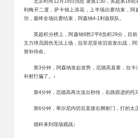
北京时间12月19日消息 凌晨1:30，英超第
利梅开二度，萨卡锦上添花，上半场比赛结束，阿森
功，最终全场比赛结束，阿森纳4-1利兹联队。
英超积分榜上，阿森纳9胜2平6负积29分，目前
主力球员因伤无法上场，拉菲尼亚依旧首发出战，阿
替补待命。
第3分钟，阿森纳发起攻势，厄德高直塞，拉卡
补射打偏了。↓
第4分钟，厄德高再次送出秒传，右路跟进的托
第6分钟，蒂尔尼内切后直接右脚射门，打的太正
德科来到现场观战↓