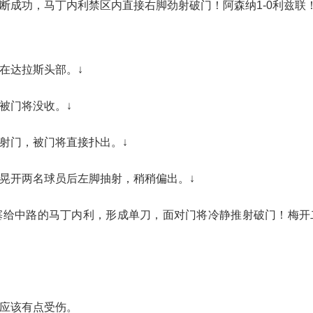
断成功，马丁内利禁区内直接右脚劲射破门！阿森纳1-0利兹联！
在达拉斯头部。↓
被门将没收。↓
射门，被门将直接扑出。↓
后晃开两名球员后左脚抽射，稍稍偏出。↓
塞给中路的马丁内利，形成单刀，面对门将冷静推射破门！梅开
部应该有点受伤。