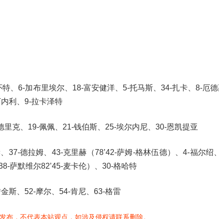
特、6-加布里埃尔、18-富安健洋、5-托马斯、34-扎卡、8-厄德高
马丁内利、9-拉卡泽特
德里克、19-佩佩、21-钱伯斯、25-埃尔内尼、30-恩凯提亚
37-德拉姆、43-克里赫（78’42-萨姆-格林伍德）、4-福尔绍、
38-萨默维尔82’45-麦卡伦）、30-格哈特
金斯、52-摩尔、54-肯尼、63-格雷
发布，不代表本站观点，如涉及侵权请联系删除。