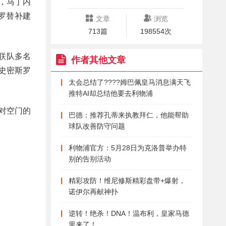
场，马丁内
罗替补建
文章
浏览
713篇
198554次
兹联队多名
作者其他文章
史密斯罗
太会总结了????姆巴佩皇马消息满天飞
推特AI却总结他要去利物浦
对空门的
巴德：推荐孔蒂来执教拜仁，他能帮助
球队改善防守问题
利物浦官方：5月28日为克洛普举办特
别的告别活动
精彩攻防！维尼修斯精彩盘带+爆射，
诺伊尔再献神扑
逆转！绝杀！DNA！温布利，皇家马德
里来了！