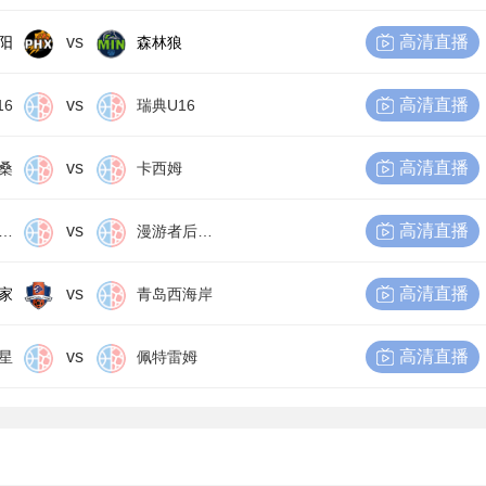
vs
高清直播
阳
森林狼
vs
高清直播
16
瑞典U16
vs
高清直播
桑
卡西姆
vs
高清直播
尔比恩后备队
漫游者后备队
vs
高清直播
家
青岛西海岸
vs
高清直播
星
佩特雷姆