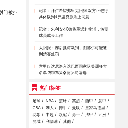
记者：拜仁希望弗里克回归 双方正进行
射门被扑
具体谈判&弗里克原则上同意
记者：朱利安-沃德将重返利物浦，负责
球员成长工作
太阳报：赛后批评裁判，图赫尔可能遭
到禁赛处罚
意甲仅达尼洛入选巴西国家队美洲杯大
名单 布雷默&桑德罗均落选
热门标签
/
/
/
/
/
/
足球
NBA
篮球
英超
西甲
意甲
/
/
/
/
/
CBA
湖人
德甲
曼联
皇家马德里
/
/
/
/
/
/
花絮
中超
欧冠
勇士
法甲
五洲
/
/
/
曼城
利物浦
其他