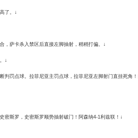
高了。↓
配合，萨卡杀入禁区后直接左脚抽射，稍稍打偏。↓
。↓
果断判罚点球。拉菲尼亚主罚点球，拉菲尼亚左脚射门直挂死角！阿
史密斯罗，史密斯罗顺势抽射破门！阿森纳4-1利兹联！↓