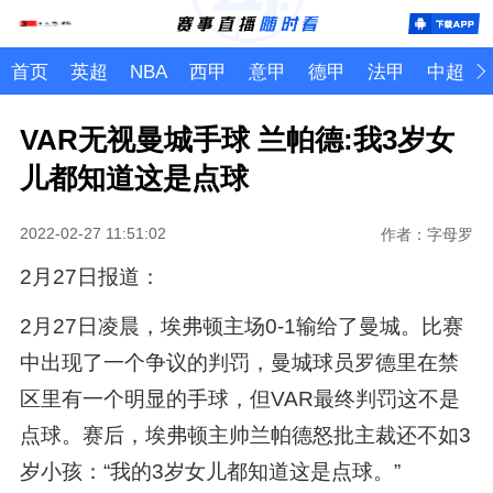
首页
英超
NBA
西甲
意甲
德甲
法甲
中超
VAR无视曼城手球 兰帕德:我3岁女
儿都知道这是点球
2022-02-27 11:51:02
作者：字母罗
2月27日报道：
2月27日凌晨，埃弗顿主场0-1输给了曼城。比赛
中出现了一个争议的判罚，曼城球员罗德里在禁
区里有一个明显的手球，但VAR最终判罚这不是
点球。赛后，埃弗顿主帅兰帕德怒批主裁还不如3
岁小孩：“我的3岁女儿都知道这是点球。”