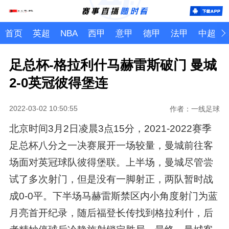
首页
英超
NBA
西甲
意甲
德甲
法甲
中超
足总杯-格拉利什马赫雷斯破门 曼城
2-0英冠彼得堡连
2022-03-02 10:50:55
作者：一线足球
北京时间3月2日凌晨3点15分，2021-2022赛季
足总杯八分之一决赛展开一场较量，曼城前往客
场面对英冠球队彼得堡联。上半场，曼城尽管尝
试了多次射门，但是没有一脚射正，两队暂时战
成0-0平。下半场马赫雷斯禁区内小角度射门为蓝
月亮首开纪录，随后福登长传找到格拉利什，后