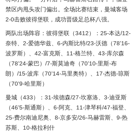
禁区内甩头攻门偏出。全场比赛结束，曼城客场
2-0击败彼得堡联，成功晋级足总杯八强。
两队出场阵容：彼得堡联（3412）：25-本达/12-
奈特、2-爱德华兹、6-内斯比特/23-沃德（78’16-
波罗斯）、42-富克斯、11-格兰特、43-库尔森
（78’24-蒙巴）/7-斯莫迪奇（70’10-里斯-布
朗）/15-波库（70’14-马里奥特）、17-杰德-琼斯
（70’9-哈里斯）
曼城（433）：31-埃德森/27-坎塞洛、3-迪亚斯
（46’5-斯通斯）、6-阿克、11-津琴科/47-福登、
25-费尔南迪尼奥、8-京多安/26-马赫雷斯、9-热
苏斯、10-格拉利什