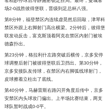
者精妙停球后冷静施射锁定胜局。最终，曼城客
场2-0战胜彼得堡联，晋级到足总杯八强。
第8分钟，福登禁区内连续虚晃然后回敲，津琴科
禁区外跟上右脚射门高出横梁。2分钟后，彼得堡
联发动反击，富克斯顶着阿克在禁区内射门被埃
德森扑出。
第23分钟，格拉利什左路突破后横传，京多安停
球调整后射门被彼得堡联后卫挡出。第30分钟，
京多安接队友传球，在禁区内右脚弧线球射门，
皮球擦着立柱出了底线。
第40分钟，马赫雷斯右路闪开角度后传中，京多
安禁区内头球攻门偏出。上半场比赛结束，两支
球队暂时战成0-0平。