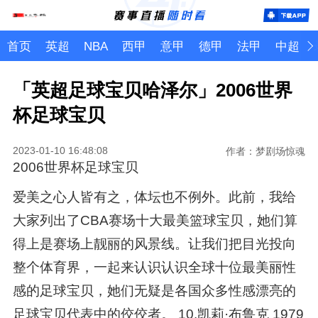
首页
英超
NBA
西甲
意甲
德甲
法甲
中超
「英超足球宝贝哈泽尔」2006世界
杯足球宝贝
2023-01-10 16:48:08
作者：梦剧场惊魂
2006世界杯足球宝贝
爱美之心人皆有之，体坛也不例外。此前，我给
大家列出了CBA赛场十大最美篮球宝贝，她们算
得上是赛场上靓丽的风景线。让我们把目光投向
整个体育界，一起来认识认识全球十位最美丽性
感的足球宝贝，她们无疑是各国众多性感漂亮的
足球宝贝代表中的佼佼者。 10.凯莉·布鲁克 1979