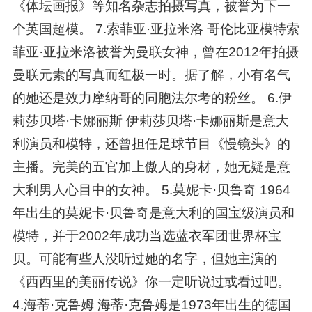
《体坛画报》等知名杂志拍摄写真，被誉为下一
个英国超模。 7.索菲亚·亚拉米洛 哥伦比亚模特索
菲亚·亚拉米洛被誉为曼联女神，曾在2012年拍摄
曼联元素的写真而红极一时。据了解，小有名气
的她还是效力摩纳哥的同胞法尔考的粉丝。 6.伊
莉莎贝塔·卡娜丽斯 伊莉莎贝塔·卡娜丽斯是意大
利演员和模特，还曾担任足球节目《慢镜头》的
主播。完美的五官加上傲人的身材，她无疑是意
大利男人心目中的女神。 5.莫妮卡·贝鲁奇 1964
年出生的莫妮卡·贝鲁奇是意大利的国宝级演员和
模特，并于2002年成功当选蓝衣军团世界杯宝
贝。可能有些人没听过她的名字，但她主演的
《西西里的美丽传说》你一定听说过或看过吧。
4.海蒂·克鲁姆 海蒂·克鲁姆是1973年出生的德国