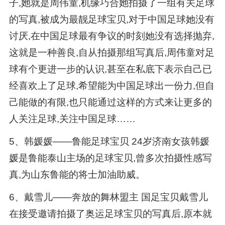
子,她就是周伟童,机缘巧合她拍摄了一组有关足球
的写真,被成为最靓足球宝贝,对于中国足球她没有
讨厌,在中国足球最有争议的时刻她没有选择抛弃,
这就是一种善良,自从拍摄那组写真后,周伟童对足
球有个更进一步的认识,甚至在私底下表示自己已
经喜欢上了足球,希望能为中国足球出一份力,但自
己能做的有限,也只能通过这样的方式来让更多的
人关注足球,关注中国足球……
5、韩媛媛——鲁能足球宝贝 24岁济南女孩韩媛
媛是鲁能泰山主场的足球宝贝,曾多次拍摄性感写
真,为山东鲁能的将士加油助威。
6、戴雪儿——奔放的舞林盟主 国足宝贝戴雪儿
在接受邀请拍摄了奥运足球宝贝的写真后,原本就