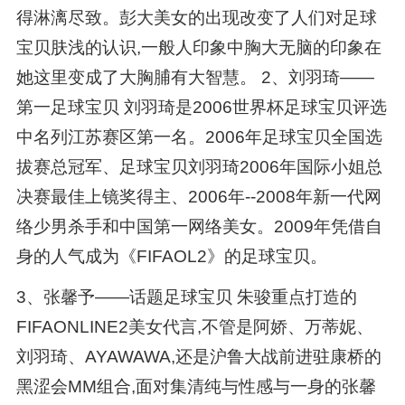
得淋漓尽致。彭大美女的出现改变了人们对足球
宝贝肤浅的认识,一般人印象中胸大无脑的印象在
她这里变成了大胸脯有大智慧。 2、刘羽琦——
第一足球宝贝 刘羽琦是2006世界杯足球宝贝评选
中名列江苏赛区第一名。2006年足球宝贝全国选
拔赛总冠军、足球宝贝刘羽琦2006年国际小姐总
决赛最佳上镜奖得主、2006年--2008年新一代网
络少男杀手和中国第一网络美女。2009年凭借自
身的人气成为《FIFAOL2》的足球宝贝。
3、张馨予——话题足球宝贝 朱骏重点打造的
FIFAONLINE2美女代言,不管是阿娇、万蒂妮、
刘羽琦、AYAWAWA,还是沪鲁大战前进驻康桥的
黑涩会MM组合,面对集清纯与性感与一身的张馨