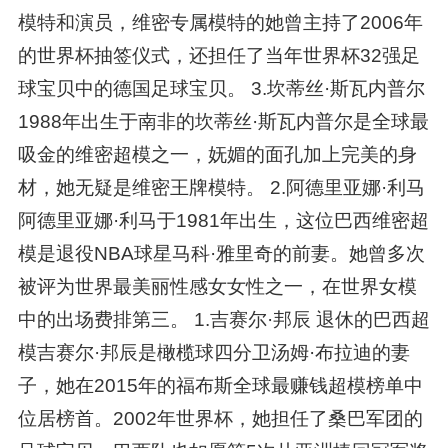
模特和演员，维密专属模特的她曾主持了2006年
的世界杯抽签仪式，还担任了当年世界杯32强足
球宝贝中的德国足球宝贝。 3.坎蒂丝·斯瓦内普尔
1988年出生于南非的坎蒂丝·斯瓦内普尔是全球最
吸金的维密超模之一，妩媚的面孔加上完美的身
材，她无疑是维密王牌模特。 2.阿德里亚娜·利马
阿德里亚娜·利马于1981年出生，这位巴西维密超
模是退役NBA球星马科·雅里奇的前妻。她曾多次
被评为世界最美丽性感女女性之一，在世界女模
中的出场费排第三。 1.吉赛尔·邦辰 退休的巴西超
模吉赛尔·邦辰是橄榄球四分卫汤姆·布拉迪的妻
子，她在2015年的福布斯全球最赚钱超模榜单中
位居榜首。2002年世界杯，她担任了桑巴军团的