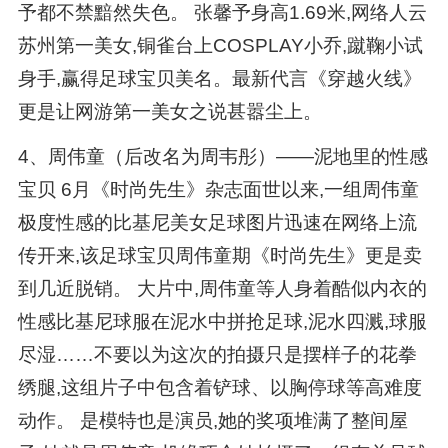
予都不禁黯然失色。 张馨予身高1.69米,网络人云
苏州第一美女,铜雀台上COSPLAY小乔,蹴鞠小试
身手,赢得足球宝贝美名。最新代言《穿越火线》
更是让网游第一美女之说甚嚣尘上。
4、周伟童（后改名为周韦彤）——泥地里的性感
宝贝 6月《时尚先生》杂志面世以来,一组周伟童
极度性感的比基尼美女足球图片迅速在网络上流
传开来,该足球宝贝周伟童期《时尚先生》更是卖
到几近脱销。 大片中,周伟童等人身着酷似内衣的
性感比基尼球服在泥水中拼抢足球,泥水四溅,球服
尽湿……不要以为这次的拍摄只是摆样子的花拳
绣腿,这组片子中包含着铲球、以胸停球等高难度
动作。 是模特也是演员,她的奖项堆满了整间屋