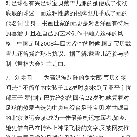
对足球很有兴足球宝贝戴雪儿趣的她便成了彻彻
底底的球迷。而这种性感的招牌也几乎成了她的
代名词,出身于书画世家的她更是对西洋画有特殊
的喜爱,并且在自己的艺术创作中融入这样的风
格。中国足球2008年四大皆空的时候,国足宝贝戴
雪儿还曾撕烂球衣抗议。据了解,戴雪儿还参与录
制《舞林大会》主题曲。
7、刘雯闻——为高洪波助阵的兔女郎 宝贝刘雯
闻是个不简单的女孩子,12岁时,她收到了亚平宁忧
郁王子 罗伯特·巴乔给她的回信;22岁时,她凭着对
足球的热爱当选为中央电视台足球宝贝;举世瞩目
的北京奥运会,她成为十佳最美奥运志愿者;如今,
她凭借自己在博客上神采飞扬的文字,又被网友推