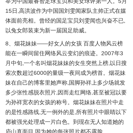
举为中国最睿智足球宝贝和美女球评第一人。5月
15日,高洪波作为中国国刘雯闻家队主帅正式在媒
体面前亮相。曾经的国足宝贝刘雯闻也兴奋不已,
以兔女郎装束为新一届国足助威。
8、烟花妹妹——好女人的女孩 百度人物风云榜
能在一瞬间留住网络风云变幻的痕迹。2007年3
月中旬,一个名叫烟花妹妹的女生突然上榜,以日搜
索次数超过6000的量级一夜间成为榜首。烟花妹
妹在自己的博客里她声称,国脚孙祥上多少场就发
多少张性感脱衣照片,因而走红网络,甚至被冠以要
为孙祥宽衣的女孩的称号。烟花妹妹在照片中走
的是性感路线,无一例外的是,所有照片中眼睛以下
都被强光处理成一片白色。到现在无人知道她的
庐山真面目,因为她的每张照片都不露脸。