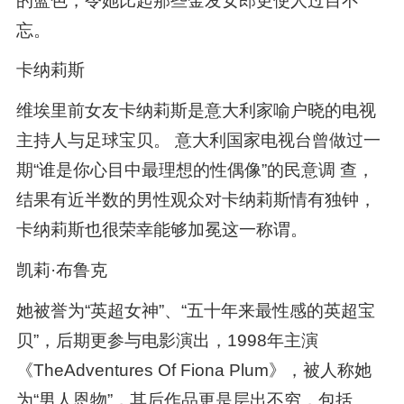
的蓝色，令她比起那些金发女郎更使人过目不
忘。
卡纳莉斯
维埃里前女友卡纳莉斯是意大利家喻户晓的电视
主持人与足球宝贝。 意大利国家电视台曾做过一
期“谁是你心目中最理想的性偶像”的民意调 查，
结果有近半数的男性观众对卡纳莉斯情有独钟，
卡纳莉斯也很荣幸能够加冕这一称谓。
凯莉·布鲁克
她被誉为“英超女神”、“五十年来最性感的英超宝
贝”，后期更参与电影演出，1998年主演
《TheAdventures Of Fiona Plum》，被人称她
为“男人恩物”，其后作品更是层出不穷，包括