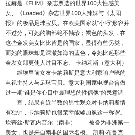
拉赫是《FHM》杂志票选的世界100大性感美
女、《Loaded》杂志世界100大辣妹与《太阳
报》的极品足球宝贝。在欧美国家以“小巧”形容并
不过分，可她的胸部绝不袖珍；褐色的头发，在
这些金发美女比比皆是的国家，显得有些另类，
而她的眼珠却是深澈如海的蓝色，令她比起那些
金发女郎更使人过目不忘。 卡纳莉斯（意大利）
维埃里前女友卡纳莉斯是意大利家喻户晓的
电视主持人与足球宝贝。意大利国家电视台曾做
过一期“谁是你心目中最理想的性偶像”的民意调
查，结果有近半数的男性观众对卡纳莉斯情
有独钟，卡纳莉斯也很荣幸能够加冕这一称谓。
坎蒂丝·斯瓦内普尔（南非） 被誉为非洲第一
美女，也是来自南非的国际名模。 凯莉·布鲁克