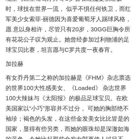
时，球技在世界一流， 似乎不惧任何铁卫，而红
军美少女索菲-丽德因为喜爱葡萄牙人踢球风格，
愿 意以身相许，尽管只有20岁，30GG巨胸令所
有花花公子叹为观止。她曾经参加过利物浦的足
球宝贝比赛，坦言愿与C罗共度一夜春宵。
加拉赫
有女乔丹第二之称的加拉赫是《FHM》杂志票选
的世界100大性感美女、《Loaded》 杂志世界
100大辣妹与《太阳报》的极品足球宝贝。在欧
美国家以“小巧”形容并不过分， 可她的胸部绝不
袖珍；褐色的头发，在这些金发美女比比皆是的
国家，显得有些另类，而她的眼珠却是深澈如海