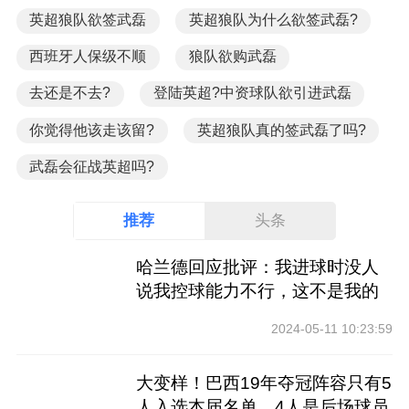
英超狼队欲签武磊
英超狼队为什么欲签武磊?
西班牙人保级不顺
狼队欲购武磊
去还是不去?
登陆英超?中资球队欲引进武磊
你觉得他该走该留?
英超狼队真的签武磊了吗?
武磊会征战英超吗?
推荐
头条
哈兰德回应批评：我进球时没人
说我控球能力不行，这不是我的
工作
2024-05-11 10:23:59
大变样！巴西19年夺冠阵容只有5
人入选本届名单，4人是后场球员