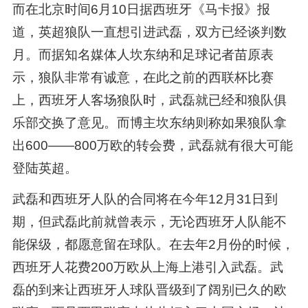
而在北京时间6月10日据西班牙《马卡报》报
道，英超狼队一直想引进武磊，双方已经谈判数
月。而据知名媒体人坎东纳和足球记者苗原表
示，狼队非常有诚意，在此之前的西联杯比赛
上，西班牙人客场狼队时，武磊就已经和狼队俱
乐部交换了意见。而博主坎东纳则称如果狼队拿
出600——800万欧的转会费，武磊就有很大可能
登陆英超。
武磊和西班牙人队的合同将在今年12月31日到
期，但武磊此前就曾表示，无论西班牙人队能不
能保级，都愿意留在球队。在去年2月份的时候，
西班牙人花费200万欧从上海上港引入武磊。武
磊的到来让西班牙人球队晋级到了阔别已久的欧