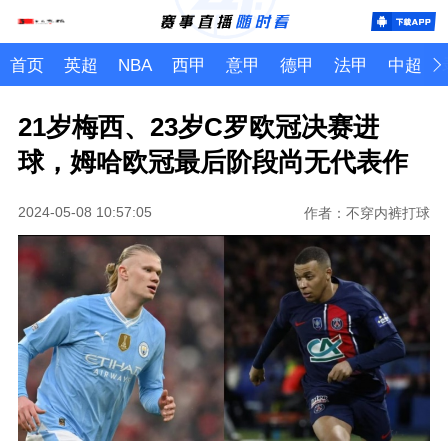
首页
英超
NBA
西甲
意甲
德甲
法甲
中超
21岁梅西、23岁C罗欧冠决赛进
球，姆哈欧冠最后阶段尚无代表作
2024-05-08 10:57:05
作者：不穿内裤打球