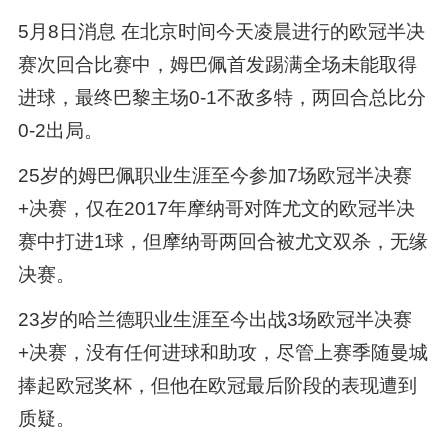
5月8日消息 在北京时间今天凌晨进行的欧冠半决
赛次回合比赛中，姆巴佩首发踢满全场未能取得
进球，最终巴黎主场0-1不敌多特，两回合总比分
0-2出局。
25岁的姆巴佩职业生涯至今参加7场欧冠半决赛
+决赛，仅在2017年摩纳哥对阵尤文的欧冠半决
赛中打进1球，但摩纳哥两回合被尤文双杀，无缘
决赛。
23岁的哈兰德职业生涯至今出战3场欧冠半决赛
+决赛，没有任何进球和助攻，尽管上赛季随曼城
捧起欧冠奖杯，但他在欧冠最后阶段的表现遭到
质疑。