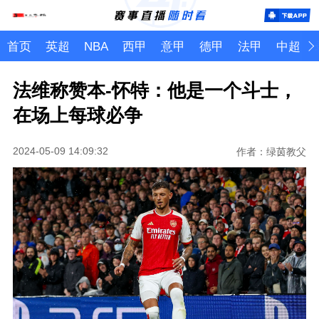
首页
英超
NBA
西甲
意甲
德甲
法甲
中超
法维称赞本-怀特：他是一个斗士，
在场上每球必争
2024-05-09 14:09:32
作者：绿茵教父