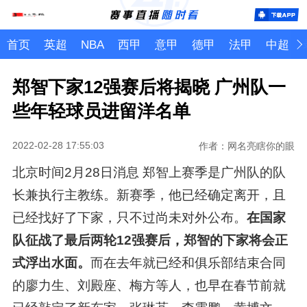
首页
英超
NBA
西甲
意甲
德甲
法甲
中超
郑智下家12强赛后将揭晓 广州队一
些年轻球员进留洋名单
2022-02-28 17:55:03
作者：网名亮瞎你的眼
北京时间2月28日消息 郑智上赛季是广州队的队
长兼执行主教练。新赛季，他已经确定离开，且
已经找好了下家，只不过尚未对外公布。
在国家
队征战了最后两轮12强赛后，郑智的下家将会正
式浮出水面。
而在去年就已经和俱乐部结束合同
的廖力生、刘殿座、梅方等人，也早在春节前就