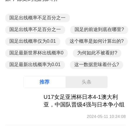
国足出线概率不足百分之一
国足出线率不足百分之一
国足的前途到底在哪里?
国足出线概率仅为0.01
这个概率是如何计算出的?
国足最新世界杯出线概率0
为何如此不被看好?
国足最新出线概率为0.01
这一数据意味着什么?
推荐
头条
U17女足亚洲杯日本4-1澳大利
亚，中国队晋级4强与日本争小组
第一
2024-05-11 10:24:08