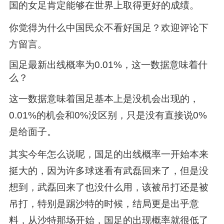
国的女足肯定能够在世界上取得更好的成绩。
你觉得为什么中国民众不看好国足？欢迎评论下
方留言。
国足最新出线概率为0.01%，这一数据意味着什
么？
这一数据意味着国足基本上是没机会出现的，
0.01%的机会和0%没区别，只是没有直接说0%
是给面子。
其实今年怎么说呢，国足的出线概率一开始本来
挺大的，因为许多球迷看有武磊回来了，但是没
想到，武磊回来了也没什么用，该被吊打还是被
吊打，特别是踢沙特的时候，结局更是出乎意
料，从沙特那场开始，国足的出现概率就很低了