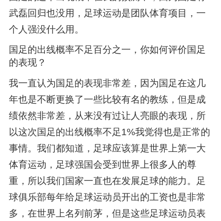
武磊回归也没用，足球运动是团队体育项目，一
个人强没什么用。
国足的出线概率不足百分之一，你如何评价国足
的表现？
我一直认为国足的表现非常差，因为国足在这几
年也是不断更换了一些比较有名的教练，但是成
绩依然非常差，从来没有过让人亮眼的表现，所
以这次国足的出线概率不足1%我觉得也是正常的
事情。我们都知道，足球应该算是世界上第一大
体育运动，足球强国会受到世界上很多人的尊
重，所以我们国家一直也在发展足球的能力。足
球俱乐部每年给足球运动员开出的工资也是非常
多，在世界上名列前茅，但是这些足球运动员表