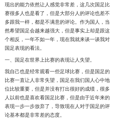
现出的能力依然让人感觉非常差，这几次国足比
赛很多人也是看了，但是大部分人的评论也差不
多跟我一样，都是不满意的评论。作为国人，当
然希望国足会越来越强大，但是事实上却是跟这
个相反，一年不如一年，现在我就来谈一谈我对
国足表现的看法。
一、国足在世界上比赛的表现让人失望。
我自己也是经常观看一些足球比赛，但是国足的
比赛一直让人非常失望，国足在我们国人心中地
位比较重要，但是并没有打出很好的成绩，很多
人以前也是喜欢看国足比赛，但是由于近年来的
表现一步一步放弃了，导致现在人对于国足的评
论基本都是非常差的态度。