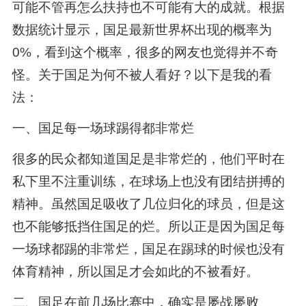
可能不管再怎么扶持也不可能有大的成就。根据
数据统计显示，国足最新世界杯出现的概率为
0%，看到这个概率，很多的网友也觉得并不奇
怪。关于国足为何不被人看好？以下是我的看
法：
一、国足每一场球踢得都非常烂
很多的民众都知道国足是非常烂的，他们平时在
私下里不注重训练，在球场上也没有团结拼搏的
精神。虽然国足吸收了几位归化的球员，但是这
也不能够抵挡住国足的烂。所以正是因为国足每
一场球都踢的非常烂，国足在踢球的时候也没有
体育精神，所以国足才会如此的不被看好。
二、国足在前几场比赛中，确实是屡战屡败