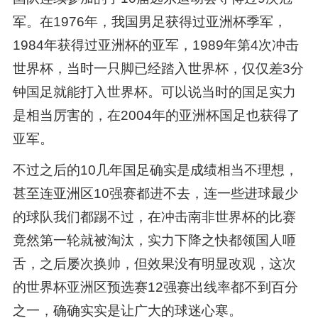
军。在1976年，我国男足获得过亚洲杯季军，
1984年获得过亚洲杯的亚军，1989年第4次冲击
世界杯，当时一只脚已经踏入世界杯，仅仅差3分
钟国足就能打入世界杯。可以说当时的国足实力
是相当厉害的，在2004年的亚洲杯国足也获得了
亚军。
不过之后的10几年国足确实是成绩相当不理想，
甚至连亚洲区10强赛都进不去，连一些进球最少
的球队我们都踢不过，在冲击南非世界杯的比赛
竟然第一轮就被淘汰，实力下降之快都领国人咂
舌，之后屡次换帅，但效果没有明显改观，这次
的世界杯亚洲区预选赛12强赛出线率都不到百分
之一，确确实实是让广大的球迷心寒。