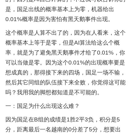
是，国足出线的概率基本上为零，机器给出
0.01%概率是因为害怕有黑天鹅事件出现。
这个概率是人算不出了的，因为在人看来，这个
概率基本上等于是零，但是AI算法给这么个概
率，就是为了避免黑天鹅事件才给了0.01%，你
可以当做是零。因为这个0.01%的出现概率要是
想成真的，那得接下来的四场，国足一场不输，
然后其它同组的队伍接下来全败，你觉得这可能
吗？我用我的脚想都知道是不可能的。
一：国足为什么出现这么难？
因为国足在B组的成绩是1胜2平3负，积分是5
分，距离最后一名越南的0分差了5分，想要出