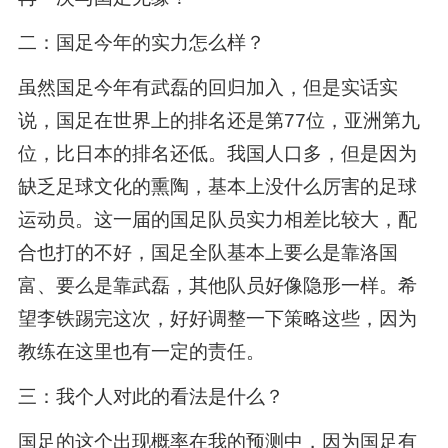
二：国足今年的实力怎么样？
虽然国足今年有武磊的回归加入，但是实话实
说，国足在世界上的排名还是第77位，亚洲第九
位，比日本的排名还低。我国人口多，但是因为
缺乏足球文化的熏陶，基本上没什么厉害的足球
运动员。这一届的国足队员实力相差比较大，配
合也打的不好，国足全队基本上要么是靠洛国
富、要么是靠武磊，其他队员好像隐形一样。希
望李铁踢完这次，好好调整一下策略这些，因为
教练在这里也有一定的责任。
三：我个人对此的看法是什么？
国足的这个出现概率在我的预测中，因为国足有