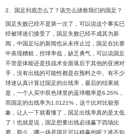
2、国足到底怎么了？该怎么拯救我们的国足？
国足失败已经不是第一次了，可以说这个事实已
经被球迷们接受了，国足失败已经不成其为新
闻，中国足坛的新闻也从未停止过，国足在比赛
中表现糟糕，控球率低，缺乏勇气，可以说国足
不管是体能还是技战术全面落后于其他的亚洲对
手，没有出线的可能性都是在预料之中。有不少
球迷认真计算过国足的出线率，最后的结果就
是，一个人买中双色球里的蓝球概率是6.25%，
而国足的出线率为1.0121%，这个比对比较形
象，让人一下就看懂了，国足出线率真的是太低
了！也就是说，国足想要出线必须赢下四场比
赛，那么，哪一场是国足可以稳赢的呢？谁不知