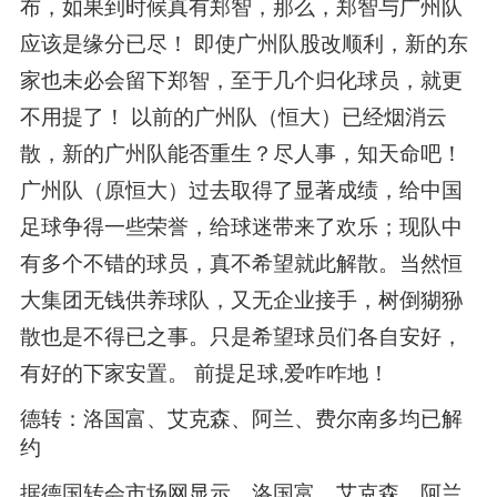
布，如果到时候真有郑智，那么，郑智与广州队
应该是缘分已尽！ 即使广州队股改顺利，新的东
家也未必会留下郑智，至于几个归化球员，就更
不用提了！ 以前的广州队（恒大）已经烟消云
散，新的广州队能否重生？尽人事，知天命吧！
广州队（原恒大）过去取得了显著成绩，给中国
足球争得一些荣誉，给球迷带来了欢乐；现队中
有多个不错的球员，真不希望就此解散。当然恒
大集团无钱供养球队，又无企业接手，树倒猢狲
散也是不得已之事。只是希望球员们各自安好，
有好的下家安置。 前提足球,爱咋咋地！
德转：洛国富、艾克森、阿兰、费尔南多均已解
约
据德国转会市场网显示，洛国富、艾克森、阿兰