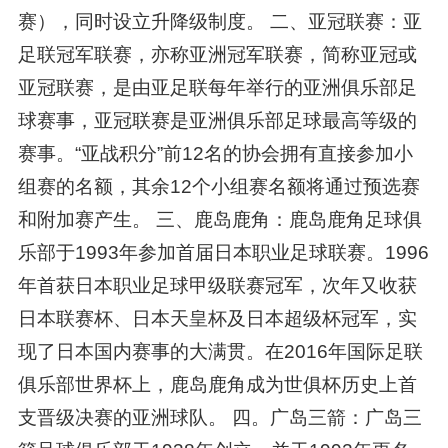
赛），同时设立升降级制度。 二、亚冠联赛：亚
足联冠军联赛，亦称亚洲冠军联赛，简称亚冠或
亚冠联赛，是由亚足联每年举行的亚洲俱乐部足
球赛事，亚冠联赛是亚洲俱乐部足球最高等级的
赛事。“亚战积分”前12名的协会拥有直接参加小
组赛的名额，其余12个小组赛名额将通过预选赛
和附加赛产生。 三、鹿岛鹿角：鹿岛鹿角足球俱
乐部于1993年参加首届日本职业足球联赛。1996
年首获日本职业足球甲级联赛冠军，次年又收获
日本联赛杯、日本天皇杯及日本超级杯冠军，实
现了日本国内赛事的大满贯。在2016年国际足联
俱乐部世界杯上，鹿岛鹿角成为世俱杯历史上首
支晋级决赛的亚洲球队。 四。广岛三箭：广岛三